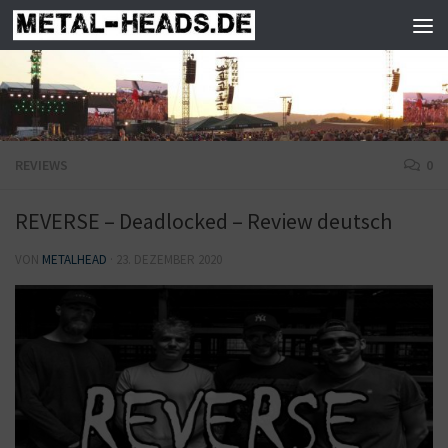
Zum Inhalt springen
REVIEWS
0
REVERSE – Deadlocked – Review deutsch
VON
METALHEAD
·
23. DEZEMBER 2020