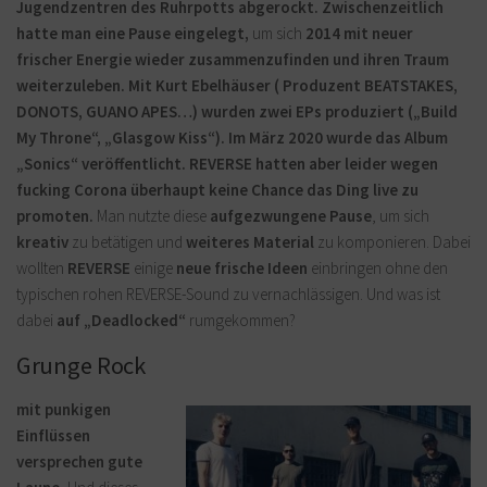
Jugendzentren des Ruhrpotts abgerockt.
Zwischenzeitlich
hatte man eine Pause eingelegt,
um sich
2014 mit neuer
frischer Energie wieder zusammenzufinden und ihren Traum
weiterzuleben. Mit Kurt Ebelhäuser ( Produzent BEATSTAKES,
DONOTS, GUANO APES…) wurden zwei EPs produziert („Build
My Throne“, „Glasgow Kiss“). Im März 2020 wurde das Album
„Sonics“ veröffentlicht. REVERSE hatten aber leider wegen
fucking Corona überhaupt keine Chance das Ding live zu
promoten.
Man nutzte diese
aufgezwungene Pause
, um sich
kreativ
zu betätigen und
weiteres Material
zu komponieren. Dabei
wollten
REVERSE
einige
neue frische Ideen
einbringen ohne den
typischen rohen REVERSE-Sound zu vernachlässigen. Und was ist
dabei
auf „Deadlocked“
rumgekommen?
Grunge Rock
mit punkigen
Einflüssen
versprechen gute