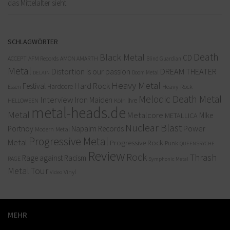
das Mittelalter sieht
SCHLAGWÖRTER
Death
Black Metal
CD
ACCEPT
AFM Records
AMON AMARTH
Blind Guardian
Metal
Distortion is our passion
DREAM THEATER
Doom Metal
DELAIN
Heavy Metal
Hard Rock
Festival
Hardcore
Heavy Rock
Essen
Melodic Death Metal
Interview
Iron Maiden
live
Köln
HELLOWEEN
metal-heads.de
Metal
Metalcore
MIke
METALLICA
Nuclear Blast
Power
Portnoy
Napalm Records
Modern Metal
Progressive Metal
Metal
Progressive Rock
Punk
QUEENSRYCHE
Review
Rock
Thrash
Rage against Racism
RAGE
Symphonic Metal
Metal
Tour
Vinyl
Video
MEHR