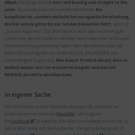
Album.
Die Songs sind alle
kurz und knackig und straight to the
point.
Da müssen auch mal zwei Minuten reichen.
Nix
kompliziertes, sondern einfache hervorragende Unterhaltung,
die hier und da gerne bis zur totalen Eskalation führt
, siehe z.B.
„Suicidal Happiness“. Das sind natürlich auch alles verdammt gute
Live-Burner, die das Publikum mitreißen. Man sollte immer schöne die
Kehle feucht und geschmeidig halten, denn die Refrains laden auf
jeden Fall zum mitgrölen ein. Bleibt als Fazit, dass REVERSE eine
verdammt geile Truppe sind.
Man brennt förmlich darauf, dass es
endlich wieder mit Live-Konzerten losgeht und man mit
REVERSE die Hütte abreißen kann.
In eigener Sache
Wer nichts mehr aus der Metalwelt verpassen will, abonniert am
besten unseren kostenlosen
Newsletter
oder folgt uns
bei
Facebook
. So bleibt ihr über alles vom Underground bis hin zu
den Großen immer auf dem Laufenden. Wer gerne Bilder guckt, ist