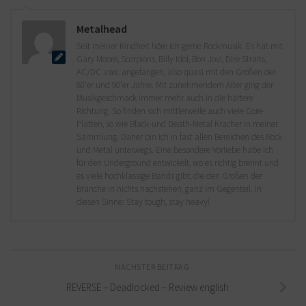
Metalhead
Seit meiner Kindheit höre ich gerne Rockmusik. Es hat mit
Gary Moore, Scorpions, Billy Idol, Bon Jovi, Dire Straits,
AC/DC usw. angefangen, also quasi mit den Großen der
80'er und 90'er Jahre. Mit zunehmendem Alter ging der
Musikgeschmack immer mehr auch in die härtere
Richtung. So finden sich mittlerweile auch viele Core-
Platten, so wie Black-und Death-Metal Kracher in meiner
Sammlung. Daher bin ich in fast allen Bereichen des Rock
und Metal unterwegs. Eine besondere Vorliebe habe ich
für den Underground entwickelt, wo es richtig brennt und
es viele hochklassige Bands gibt, die den Großen der
Branche in nichts nachstehen, ganz im Gegenteil. In
diesen Sinne: Stay tough, stay heavy!
NÄCHSTER BEITRAG
REVERSE – Deadlocked – Review english