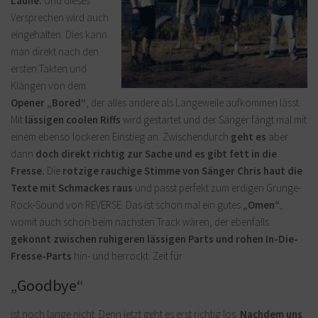
Laune.
Und dieses
Versprechen wird auch
eingehalten. Dies kann
man direkt nach den
ersten Takten und
Klängen von dem
Opener „Bored“
, der alles andere als Langeweile aufkommen lässt.
Mit
lässigen coolen Riffs
wird gestartet und der Sänger fängt mal mit
einem ebenso lockeren Einstieg an. Zwischendurch
geht es
aber
dann
doch direkt richtig zur Sache und es gibt fett in die
Fresse.
Die
rotzige rauchige Stimme von Sänger Chris haut die
Texte mit Schmackes raus
und passt perfekt zum erdigen Grunge-
Rock-Sound von REVERSE. Das ist schon mal ein gutes
„Omen“
,
womit auch schon beim nächsten Track wären, der ebenfalls
gekonnt zwischen ruhigeren lässigen Parts und rohen In-Die-
Fresse-Parts
hin- und herrockt. Zeit für
„Goodbye“
ist noch lange nicht. Denn jetzt geht es erst richtig los.
Nachdem uns