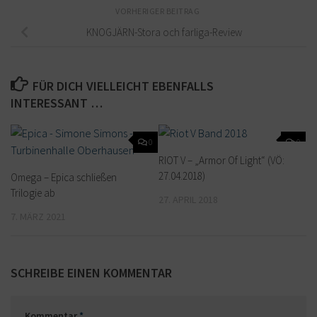
VORHERIGER BEITRAG
KNOGJÄRN-Stora och farliga-Review
FÜR DICH VIELLEICHT EBENFALLS
INTERESSANT …
0
0
RIOT V – „Armor Of Light“ (VÖ:
27.04.2018)
Omega – Epica schließen
Trilogie ab
27. APRIL 2018
7. MÄRZ 2021
SCHREIBE EINEN KOMMENTAR
Kommentar
*