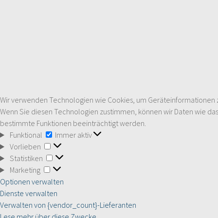
Wir verwenden Technologien wie Cookies, um Geräteinformationen zu 
Wenn Sie diesen Technologien zustimmen, können wir Daten wie das S
bestimmte Funktionen beeinträchtigt werden.
Funktional
Funktional
Immer aktiv
Vorlieben
Vorlieben
Statistiken
Statistiken
Marketing
Marketing
Optionen verwalten
Dienste verwalten
Verwalten von {vendor_count}-Lieferanten
Lese mehr über diese Zwecke