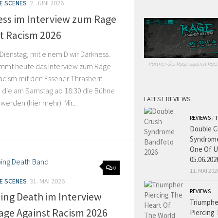
HE SCENES
2. JUNI 2026
ss im Interview zum Rage
t Racism 2026
 Dienstag, mit einem D wir Darkness.
Partner des Rage against Raci
mmt heute das Interview zum Rage
Racism mit den Essener Thrashern
, die am Samstag ab 18:30 die Bühne
LATEST REVIEWS
werden (hier mehr). Mir...
REVIEWS
/
T
Double C
Syndrome
One Of U
05.06.202
0
11. MAI 202
HE SCENES
31. MAI 2026
REVIEWS
ng Death im Interview
Triumphe
ge Against Racism 2026
Piercing