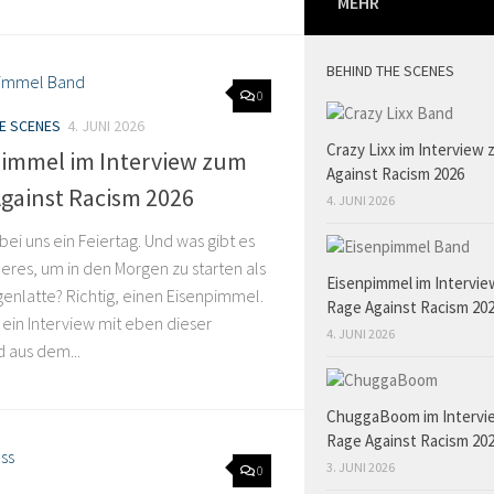
MEHR
BEHIND THE SCENES
0
HE SCENES
4. JUNI 2026
Crazy Lixx im Interview
pimmel im Interview zum
Against Racism 2026
gainst Racism 2026
4. JUNI 2026
 bei uns ein Feiertag. Und was gibt es
res, um in den Morgen zu starten als
Eisenpimmel im Intervi
enlatte? Richtig, einen Eisenpimmel.
Rage Against Racism 20
ein Interview mit eben dieser
4. JUNI 2026
 aus dem...
ChuggaBoom im Intervi
Rage Against Racism 20
3. JUNI 2026
0