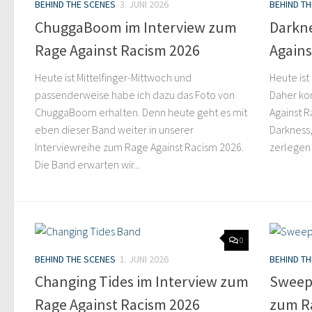
BEHIND THE SCENES
3. JUNI 2026
BEHIND T
ChuggaBoom im Interview zum
Darkne
Rage Against Racism 2026
Agains
Heute ist Mittelfinger-Mittwoch und
Heute ist
passenderweise habe ich dazu das Foto von
Daher ko
ChuggaBoom erhalten. Denn heute geht es mit
Against 
eben dieser Band weiter in unserer
Darkness
Interviewreihe zum Rage Against Racism 2026.
zerlegen 
Die Band erwarten wir...
0
BEHIND THE SCENES
1. JUNI 2026
BEHIND T
Changing Tides im Interview zum
Sweepi
Rage Against Racism 2026
zum Ra