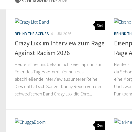
SCHLAGWÖRTER:
2026
0
BEHIND THE SCENES
4. JUNI 2026
BEHIND T
Crazy Lixx im Interview zum Rage
Eisen
Against Racism 2026
Rage A
Heute ist bei uns bekanntlich Feiertag und zur
Heute ist
Feier des Tages kommt hier nun das
da Schöne
abschließende Interview aus unserer Reihe.
eine Morg
Diesmal hat sich Sänger Danny Rexon von der
Und zwar 
schwedischen Band Crazy Lixx die Ehre...
Punkband
0