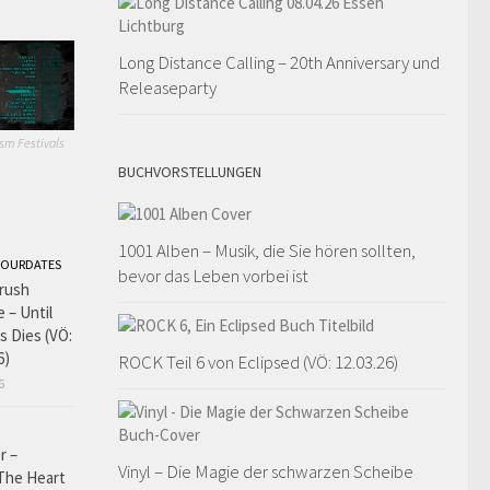
Long Distance Calling – 20th Anniversary und
Releaseparty
sm Festivals
BUCHVORSTELLUNGEN
1001 Alben – Musik, die Sie hören sollten,
OURDATES
bevor das Leben vorbei ist
rush
 – Until
s Dies (VÖ:
6)
ROCK Teil 6 von Eclipsed (VÖ: 12.03.26)
6
r –
Vinyl – Die Magie der schwarzen Scheibe
 The Heart