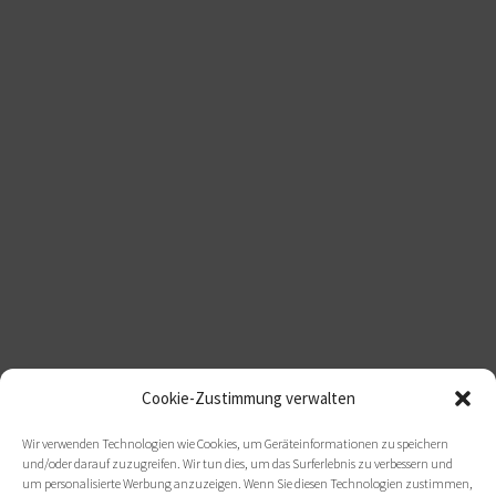
Cookie-Zustimmung verwalten
Wir verwenden Technologien wie Cookies, um Geräteinformationen zu speichern
und/oder darauf zuzugreifen. Wir tun dies, um das Surferlebnis zu verbessern und
um personalisierte Werbung anzuzeigen. Wenn Sie diesen Technologien zustimmen,