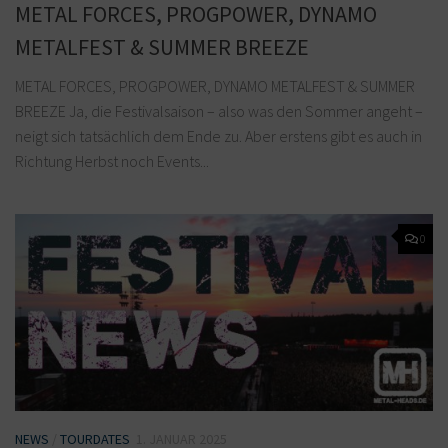
METAL FORCES, PROGPOWER, DYNAMO
METALFEST & SUMMER BREEZE
METAL FORCES, PROGPOWER, DYNAMO METALFEST & SUMMER
BREEZE Ja, die Festivalsaison – also was den Sommer angeht –
neigt sich tatsächlich dem Ende zu. Aber erstens gibt es auch in
Richtung Herbst noch Events...
0
NEWS
/
TOURDATES
1. JANUAR 2025