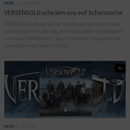
NEWS
23. JULI 2019
VERSENGOLD schicken uns auf Schatzsuche
VERSENGOLD schicken uns auf Schatzsuche Vor Kurzem habe
ich euch das Video „Der Tag. an dem die Götter sich betranken“
vom neuen VERSENGOLD – Album „Nordlicht“ vorgestellt. Das
neunte Album der Band ist am 28....
0
NEWS
8. JULI 2019