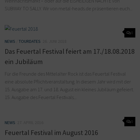
Weihnachtsmarkt – oder auf die EISHEILIGEN NÄCHTE von
SUBWAY TO SALLY. Wir von metal-heads.de präsentieren euch...
0
NEWS
/
TOURDATES
26. JUNI 2018
Das Feuertal Festival feiert am 17./18.08.2018
ein Jubiläum
Für die Freunde des Mittelalter Rock ist das Feuertal Festival
eine absolute Pflichtveranstaltung. In diesem Jahr wird mit der
15. Ausgabe am 17. und 18. August ein kleines Jubiläum gefeiert.
15. Ausgabe des Feuertal Festivals...
0
NEWS
27. APRIL 2016
Feuertal Festival im August 2016