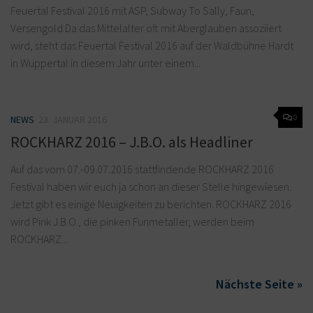
Feuertal Festival 2016 mit ASP, Subway To Sally, Faun,
Versengold Da das Mittelalter oft mit Aberglauben assoziiert
wird, steht das Feuertal Festival 2016 auf der Waldbühne Hardt
in Wuppertal in diesem Jahr unter einem...
0
NEWS
23. JANUAR 2016
ROCKHARZ 2016 – J.B.O. als Headliner
Auf das vom 07.-09.07.2016 stattfindende ROCKHARZ 2016
Festival haben wir euch ja schon an dieser Stelle hingewiesen.
Jetzt gibt es einige Neuigkeiten zu berichten. ROCKHARZ 2016
wird Pink J.B.O., die pinken Funmetaller, werden beim
ROCKHARZ...
Nächste Seite »