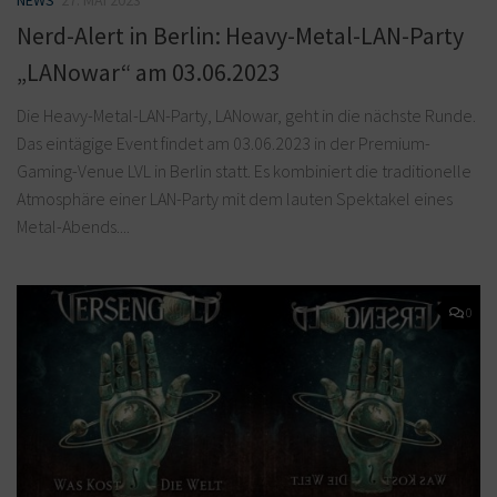
NEWS
27. MAI 2023
Nerd-Alert in Berlin: Heavy-Metal-LAN-Party
„LANowar“ am 03.06.2023
Die Heavy-Metal-LAN-Party, LANowar, geht in die nächste Runde.
Das eintägige Event findet am 03.06.2023 in der Premium-
Gaming-Venue LVL in Berlin statt. Es kombiniert die traditionelle
Atmosphäre einer LAN-Party mit dem lauten Spektakel eines
Metal-Abends....
0