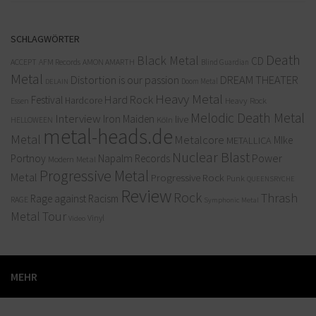
SCHLAGWÖRTER
Death
Black Metal
CD
ACCEPT
AFM Records
AMON AMARTH
Blind Guardian
Metal
Distortion is our passion
DREAM THEATER
Doom Metal
DELAIN
Heavy Metal
Hard Rock
Festival
Hardcore
Heavy Rock
Essen
Melodic Death Metal
Interview
Iron Maiden
live
Köln
HELLOWEEN
metal-heads.de
Metal
Metalcore
MIke
METALLICA
Nuclear Blast
Power
Portnoy
Napalm Records
Modern Metal
Progressive Metal
Metal
Progressive Rock
Punk
QUEENSRYCHE
Review
Rock
Thrash
Rage against Racism
RAGE
Symphonic Metal
Metal
Tour
Vinyl
Video
MEHR