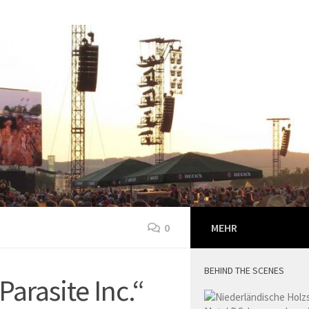
0
MEHR
BEHIND THE SCENES
arasite Inc.“