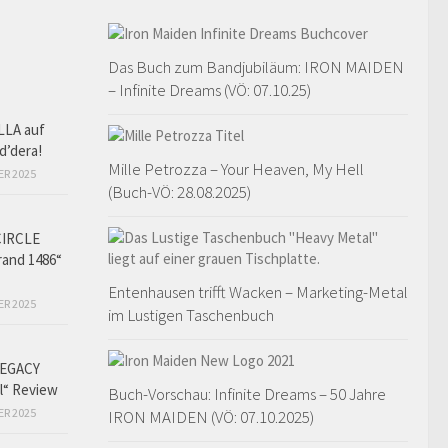
Das Buch zum Bandjubiläum: IRON MAIDEN
– Infinite Dreams (VÖ: 07.10.25)
LLA auf
d’dera!
Mille Petrozza – Your Heaven, My Hell
ER 2025
(Buch-VÖ: 28.08.2025)
CIRCLE
and 1486“
Entenhausen trifft Wacken – Marketing-Metal
ER 2025
im Lustigen Taschenbuch
EGACY
l“ Review
Buch-Vorschau: Infinite Dreams – 50 Jahre
ER 2025
IRON MAIDEN (VÖ: 07.10.2025)