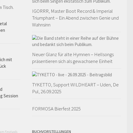
IGORRR, Master Boot Record & Imperial
o
Triumphant – Ein Abend zwischen Genie und
etal
Wahnsinn
hen
Neuer Glanz für alte Hymnen – Hellsongs
ich mit
präsentieren sich als gewachsene Einheit
rück
TYKETTO, Support WILDHEART – Uden, De
ad
Pul, 26.09.2025
ng Session
FORMOSA Bierfest 2025
BUCHVORSTELLUNGEN
sm Festivals