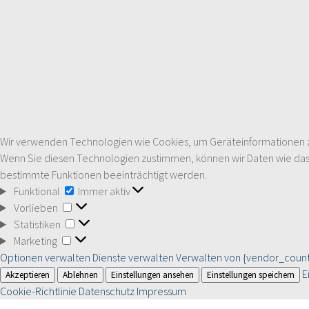
Wir verwenden Technologien wie Cookies, um Geräteinformationen zu 
Wenn Sie diesen Technologien zustimmen, können wir Daten wie das S
bestimmte Funktionen beeinträchtigt werden.
Funktional
Funktional
Immer aktiv
Vorlieben
Vorlieben
Statistiken
Statistiken
Marketing
Marketing
Optionen verwalten
Dienste verwalten
Verwalten von {vendor_count
E
Akzeptieren
Ablehnen
Einstellungen ansehen
Einstellungen speichern
Cookie-Richtlinie
Datenschutz
Impressum