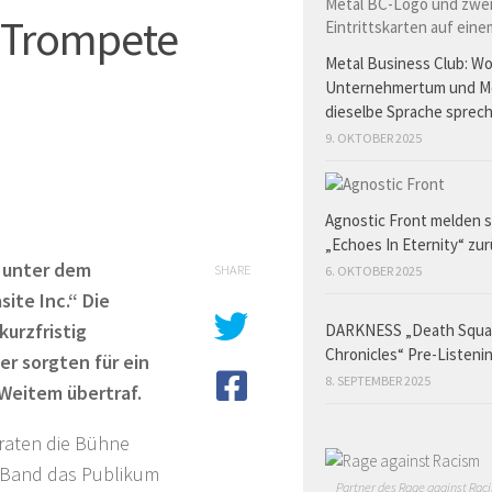
r Trompete
Metal Business Club: W
Unternehmertum und M
dieselbe Sprache sprec
9. OKTOBER 2025
Agnostic Front melden s
„Echoes In Eternity“ zu
 unter dem
SHARE
6. OKTOBER 2025
ite Inc.“ Die
urzfristig
DARKNESS „Death Squ
Chronicles“ Pre-Listeni
r sorgten für ein
8. SEPTEMBER 2025
 Weitem übertraf.
raten die Bühne
e Band das Publikum
Partner des Rage against Raci