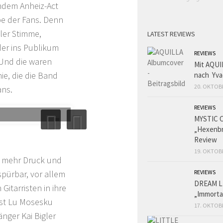
endem Anheiz-Act
be der Fans. Denn
ller Stimme,
LATEST REVIEWS
der ins Publikum
REVIEWS
 Und die waren
Mit AQUI
ie, die die Band
nach Yva
20. OKTOB
ans.
REVIEWS
MYSTIC 
„Hexenbr
Review
19. OKTOB
ch mehr Druck und
spürbar, vor allem
REVIEWS
DREAM L
Gitarristen in ihre
„Immorta
ist Lu Mosesku
17. OKTOB
nger Kai Bigler