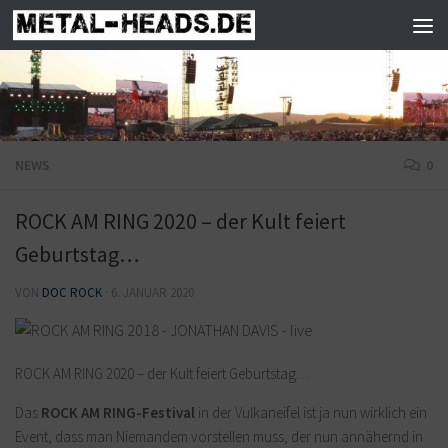
Zum Inhalt springen
NEWS
0
ROCK AM RING 2020 – der Kult feiert
Geburtstag…
VON
DOC ROCK
·
6. JANUAR 2020
ROCK AM RING 2020 – der Kult feiert Geburtstag…
Das
ROCK AM RING-Festival
in der Vulkaneifel ist ja nun wirklich ein
Event, dass man Niemandem vorstellen muss, der nun annähernd in