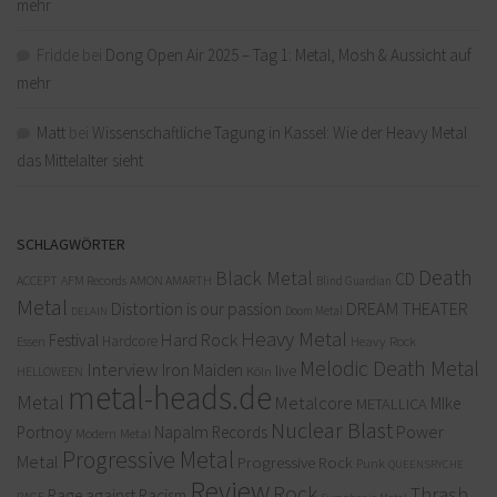
mehr
Fridde
bei
Dong Open Air 2025 – Tag 1: Metal, Mosh & Aussicht auf
mehr
Matt
bei
Wissenschaftliche Tagung in Kassel: Wie der Heavy Metal
das Mittelalter sieht
SCHLAGWÖRTER
Death
Black Metal
CD
ACCEPT
AFM Records
AMON AMARTH
Blind Guardian
Metal
Distortion is our passion
DREAM THEATER
Doom Metal
DELAIN
Heavy Metal
Hard Rock
Festival
Hardcore
Heavy Rock
Essen
Melodic Death Metal
Interview
Iron Maiden
live
Köln
HELLOWEEN
metal-heads.de
Metal
Metalcore
MIke
METALLICA
Nuclear Blast
Power
Portnoy
Napalm Records
Modern Metal
Progressive Metal
Metal
Progressive Rock
Punk
QUEENSRYCHE
Review
Rock
Thrash
Rage against Racism
RAGE