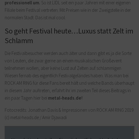
professionell um.
So ist LIDL seit ein paar Jahren mit einer eigenen
Filiale beim Festival vertreten. Mit Preisen wie in der Zweigstelle in der
normalen Stadt. Das ist mal cool.
So geht Festival heute…Luxus statt Zelt im
Schlamm
Die Festivalbesucher werden auch älter und dann gibt es ja die Sorte
von Leuten, die zwar gerne an einem musikalischen Großevent
teilnehmen wollen, aber keine Lust auf Zelten auf schlammigen
Wiesen fernab des eigentlich Festivalgeländes haben. Was man bei
ROCK AM RING für diese Fans bereit hält und welche Bands überhaupt
in diesem Jahr auftreten, erfahrt ihr im zweiten Teil dieses Beitrags in
ein paar Tagen hier bei
metal-heads.de
!!
Fotocredits: Jonathan Davis & Impressionen von ROCK AM RING 2019
(c) metal-heads.de / Amir Djawadi