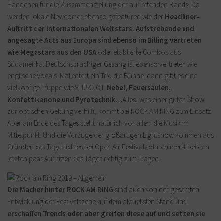
Händchen für die Zusammenstellung der auftretenden Bands. Da
werden lokale Newcomer ebenso gefeatured wie der
Headliner-
Auftritt der internationalen Weltstars. Aufstrebende und
angesagte Acts aus Europa sind ebenso im Billing vertreten
wie Megastars aus den USA
oder etablierte Combos aus
Südamerika. Deutschsprachiger Gesang ist ebenso vertreten wie
englische Vocals. Mal entert ein Trio die Bühne, dann gibt es eine
vielköpfige Truppe wie SLIPKNOT.
Nebel, Feuersäulen,
Konfettikanone und Pyrotechnik…
Alles, was einer guten Show
zur optischen Geltung verhilft, kommt bei ROCK AM RING zum Einsatz.
Aber am Ende des Tages steht natürlich vor allem die Musik im
Mittelpunkt. Und die Vorzüge der großartigen Lightshow kommen aus
Gründen des Tageslichtes bei Open Air Festivals ohnehin erst bei den
letzten paar Auftritten des Tages richtig zum Tragen.
Die Macher hinter ROCK AM RING
sind auch von der gesamten
Entwicklung der Festivalszene auf dem aktuellsten Stand und
erschaffen Trends oder aber greifen diese auf und setzen sie