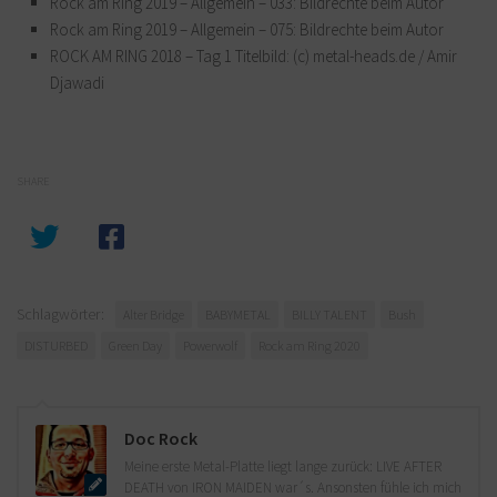
Rock am Ring 2019 – Allgemein – 033: Bildrechte beim Autor
Rock am Ring 2019 – Allgemein – 075: Bildrechte beim Autor
ROCK AM RING 2018 – Tag 1 Titelbild: (c) metal-heads.de / Amir
Djawadi
SHARE
Schlagwörter:
Alter Bridge
BABYMETAL
BILLY TALENT
Bush
DISTURBED
Green Day
Powerwolf
Rock am Ring 2020
Doc Rock
Meine erste Metal-Platte liegt lange zurück: LIVE AFTER
DEATH von IRON MAIDEN war´s. Ansonsten fühle ich mich