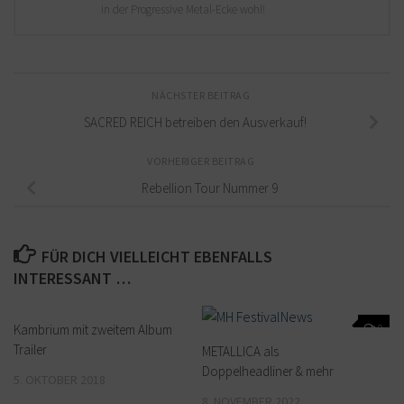
in der Progressive Metal-Ecke wohl!
NÄCHSTER BEITRAG
SACRED REICH betreiben den Ausverkauf!
VORHERIGER BEITRAG
Rebellion Tour Nummer 9
FÜR DICH VIELLEICHT EBENFALLS
INTERESSANT …
Kambrium mit zweitem Album
0
0
Trailer
METALLICA als
Doppelheadliner & mehr
5. OKTOBER 2018
8. NOVEMBER 2022