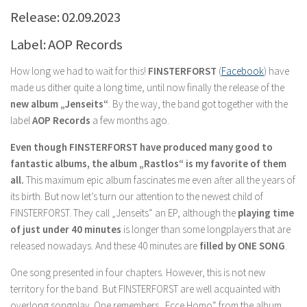
Release: 02.09.2023
Label: AOP Records
How long we had to wait for this!
FINSTERFORST
(
Facebook
) have
made us dither quite a long time, until now finally the release of the
new album „Jenseits“
. By the way, the band got together with the
label
AOP Records
a few months ago.
Even though FINSTERFORST have produced many good to
fantastic albums, the album „Rastlos“ is my favorite of them
all.
This maximum epic album fascinates me even after all the years of
its birth. But now let’s turn our attention to the newest child of
FINSTERFORST. They call „Jenseits“ an EP, although the
playing time
of just under 40 minutes
is longer than some longplayers that are
released nowadays. And these 40 minutes are
filled by ONE SONG
.
One song presented in four chapters. However, this is not new
territory for the band. But FINSTERFORST are well acquainted with
overlong songplay. One remembers „Ecce Homo“ from the album