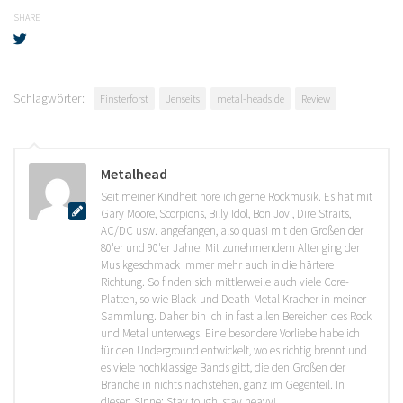
SHARE
Schlagwörter:
Finsterforst
Jenseits
metal-heads.de
Review
Metalhead
Seit meiner Kindheit höre ich gerne Rockmusik. Es hat mit
Gary Moore, Scorpions, Billy Idol, Bon Jovi, Dire Straits,
AC/DC usw. angefangen, also quasi mit den Großen der
80'er und 90'er Jahre. Mit zunehmendem Alter ging der
Musikgeschmack immer mehr auch in die härtere
Richtung. So finden sich mittlerweile auch viele Core-
Platten, so wie Black-und Death-Metal Kracher in meiner
Sammlung. Daher bin ich in fast allen Bereichen des Rock
und Metal unterwegs. Eine besondere Vorliebe habe ich
für den Underground entwickelt, wo es richtig brennt und
es viele hochklassige Bands gibt, die den Großen der
Branche in nichts nachstehen, ganz im Gegenteil. In
diesen Sinne: Stay tough, stay heavy!