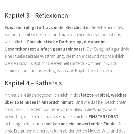
Kapitel 3 – Reflexionen
Es ist der ruhigste Track in der Geschichte.
Die Vehemenz des
Sounds nimmt sich zurück und man reduziert den Sound auf das
wesentliche.
Eine akustische Darbietung, die aber im
Gesamtkontext einfach genau reinpasst.
Der Song hat irgendwie
eine rituelle sakrale Ausstrahlung, die mich erdet und nachdenklich
werden lässt. Es gibt mir Gelegenheit runterzukommen, mich zu
sammeln, um für das letzte gigantische Kapitel bereit zu sein.
Kapitel 4 – Katharsis
Mit neuen Kräften begeben ich mich in das
letzte Kapitel, welches
über 15 Minuten in Anspruch nimmt.
Und wie das bei Geschichten
so ist, wird im letzten Kapitel noch mal alles in die Waagschale
geworfen, um ein fulminantes Finale zu bieten.
FINSTERFORST
beherzigen das und
schenken uns ein umwerfendes Finale.
Das
erste Erstaunen meinerseits kam ab der dritten Minute. Was sind das