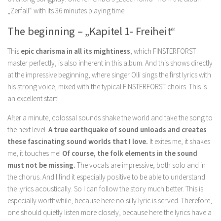
„Zerfall“ with its 36 minutes playing time.
The beginning – „Kapitel 1- Freiheit“
This
epic charisma in all its mightiness
, which FINSTERFORST
master perfectly, is also inherent in this album. And this shows directly
at the impressive beginning, where singer Olli sings the first lyrics with
his strong voice, mixed with the typical FINSTERFORST choirs. This is
an excellent start!
After a minute, colossal sounds shake the world and take the song to
the next level.
A true earthquake of sound unloads and creates
these fascinating sound worlds that I love.
It exites me, it shakes
me, it touches me!
Of course, the folk elements in the sound
must not be missing.
The vocals are impressive, both solo and in
the chorus. And I find it especially positive to be able to understand
the lyrics acoustically. So I can follow the story much better. This is
especially worthwhile, because here no silly lyric is served. Therefore,
one should quietly listen more closely, because here the lyrics have a