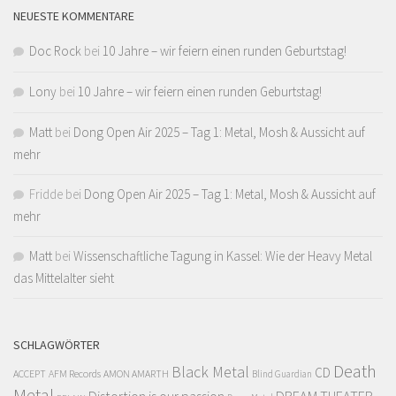
NEUESTE KOMMENTARE
Doc Rock
bei
10 Jahre – wir feiern einen runden Geburtstag!
Lony
bei
10 Jahre – wir feiern einen runden Geburtstag!
Matt
bei
Dong Open Air 2025 – Tag 1: Metal, Mosh & Aussicht auf
mehr
Fridde
bei
Dong Open Air 2025 – Tag 1: Metal, Mosh & Aussicht auf
mehr
Matt
bei
Wissenschaftliche Tagung in Kassel: Wie der Heavy Metal
das Mittelalter sieht
SCHLAGWÖRTER
Death
Black Metal
CD
ACCEPT
AFM Records
AMON AMARTH
Blind Guardian
Metal
Distortion is our passion
DREAM THEATER