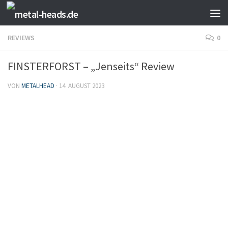
Zum Inhalt springen
REVIEWS
0
FINSTERFORST – „Jenseits“ Review
VON
METALHEAD
·
14. AUGUST 2023