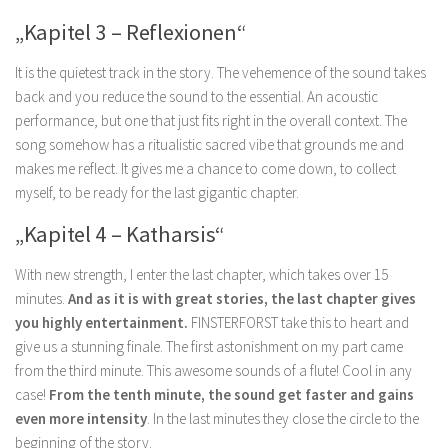
„Kapitel 3 – Reflexionen“
It is the quietest track in the story. The vehemence of the sound takes
back and you reduce the sound to the essential. An acoustic
performance, but one that just fits right in the overall context. The
song somehow has a ritualistic sacred vibe that grounds me and
makes me reflect. It gives me a chance to come down, to collect
myself, to be ready for the last gigantic chapter.
„Kapitel 4 – Katharsis“
With new strength, I enter the last chapter, which takes over 15
minutes.
And as it is with great stories, the last chapter gives
you highly entertainment.
FINSTERFORST take this to heart and
give us a stunning finale. The first astonishment on my part came
from the third minute. This awesome sounds of a flute! Cool in any
case!
From the tenth minute, the sound get faster and gains
even more intensity
. In the last minutes they close the circle to the
beginning of the story.