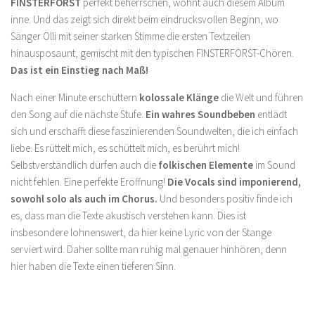
FINSTERFORST
perfekt beherrschen, wohnt auch diesem Album
inne. Und das zeigt sich direkt beim eindrucksvollen Beginn, wo
Sänger Olli mit seiner starken Stimme die ersten Textzeilen
hinausposaunt, gemischt mit den typischen FINSTERFORST-Chören.
Das ist ein Einstieg nach Maß!
Nach einer Minute erschüttern
kolossale Klänge
die Welt und führen
den Song auf die nächste Stufe.
Ein wahres Soundbeben
entlädt
sich und erschafft diese faszinierenden Soundwelten, die ich einfach
liebe. Es rüttelt mich, es schüttelt mich, es berührt mich!
Selbstverständlich dürfen auch die
folkischen Elemente
im Sound
nicht fehlen. Eine perfekte Eröffnung!
Die Vocals sind imponierend,
sowohl solo als auch im Chorus.
Und besonders positiv finde ich
es, dass man die Texte akustisch verstehen kann. Dies ist
insbesondere lohnenswert, da hier keine Lyric von der Stange
serviert wird. Daher sollte man ruhig mal genauer hinhören, denn
hier haben die Texte einen tieferen Sinn.