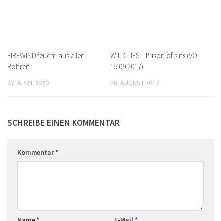
FIREWIND feuern aus allen
WILD LIES – Prison of sins (VÖ:
Rohren
15.09.2017)
27. APRIL 2020
26. AUGUST 2017
SCHREIBE EINEN KOMMENTAR
Kommentar
*
Name
*
E-Mail
*