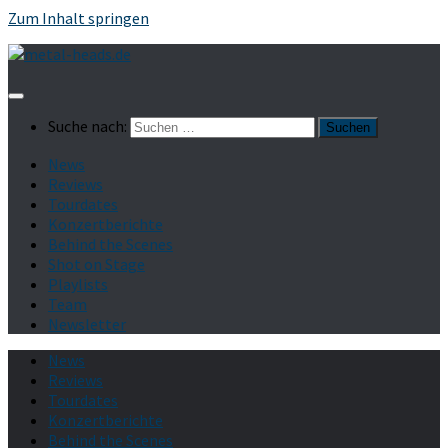
Zum Inhalt springen
Suche nach:
News
Reviews
Tourdates
Konzertberichte
Behind the Scenes
Shot on Stage
Playlists
Team
Newsletter
News
Reviews
Tourdates
Konzertberichte
Behind the Scenes