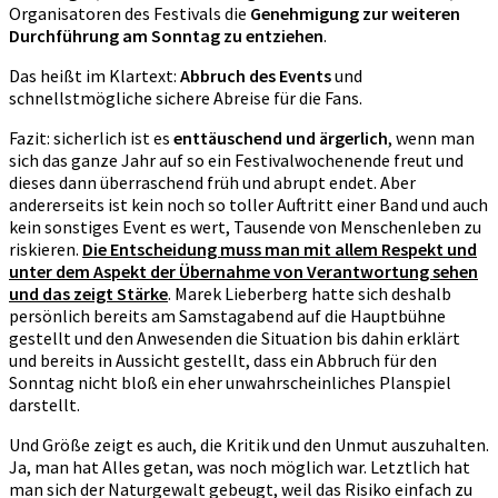
Organisatoren des Festivals die
Genehmigung zur weiteren
Durchführung am Sonntag zu entziehen
.
Das heißt im Klartext:
Abbruch des Events
und
schnellstmögliche sichere Abreise für die Fans.
Fazit: sicherlich ist es
enttäuschend und ärgerlich
, wenn man
sich das ganze Jahr auf so ein Festivalwochenende freut und
dieses dann überraschend früh und abrupt endet. Aber
andererseits ist kein noch so toller Auftritt einer Band und auch
kein sonstiges Event es wert, Tausende von Menschenleben zu
riskieren.
Die Entscheidung muss man mit allem Respekt und
unter dem Aspekt der Übernahme von Verantwortung sehen
und das zeigt Stärke
. Marek Lieberberg hatte sich deshalb
persönlich bereits am Samstagabend auf die Hauptbühne
gestellt und den Anwesenden die Situation bis dahin erklärt
und bereits in Aussicht gestellt, dass ein Abbruch für den
Sonntag nicht bloß ein eher unwahrscheinliches Planspiel
darstellt.
Und Größe zeigt es auch, die Kritik und den Unmut auszuhalten.
Ja, man hat Alles getan, was noch möglich war. Letztlich hat
man sich der Naturgewalt gebeugt, weil das Risiko einfach zu