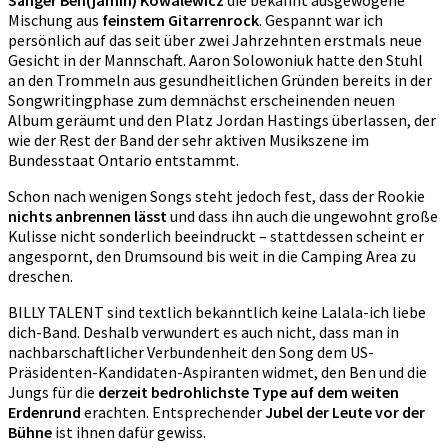
Mischung aus
feinstem Gitarrenrock
. Gespannt war ich
persönlich auf das seit über zwei Jahrzehnten erstmals neue
Gesicht in der Mannschaft. Aaron Solowoniuk hatte den Stuhl
an den Trommeln aus gesundheitlichen Gründen bereits in der
Songwritingphase zum demnächst erscheinenden neuen
Album geräumt und den Platz Jordan Hastings überlassen, der
wie der Rest der Band der sehr aktiven Musikszene im
Bundesstaat Ontario entstammt.
Schon nach wenigen Songs steht jedoch fest, dass der Rookie
nichts anbrennen lässt
und dass ihn auch die ungewohnt große
Kulisse nicht sonderlich beeindruckt – stattdessen scheint er
angespornt, den Drumsound bis weit in die Camping Area zu
dreschen.
BILLY TALENT sind textlich bekanntlich keine Lalala-ich liebe
dich-Band. Deshalb verwundert es auch nicht, dass man in
nachbarschaftlicher Verbundenheit den Song dem US-
Präsidenten-Kandidaten-Aspiranten widmet, den Ben und die
Jungs für die
derzeit bedrohlichste Type auf dem weiten
Erdenrund
erachten. Entsprechender
Jubel der Leute vor der
Bühne
ist ihnen dafür gewiss.