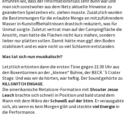
erfuhren wir, dass der Informationsfluss sehr dünn war und
man sich sonstwoher aus dem Netz aktuelle Hinweise zu
geänderten Spielzeiten etc. ziehen musste. Zusätzlich wurden
die Bestimmungen für die erlaubte Menge an mitzuführendem
Wasser in Kunstoffbehältnissen drastisch reduziert, was für
Unmut sorgte. Zuletzt vertrat man auf der Campingfläche die
Ansicht, man hätte die Flächen nicht kurz mähen, sondern
lieber nur plätten sollen. Damit hätte man ggf. den Boden
stabilisiert und es wäre nicht so viel Schlamm entstanden.
Was tat sich nun musikalisch!?
Letztlich ertönten dann die ersten Töne gegen 21:30 Uhr aus
den Boxentürmen an der „kleinen“ Bühne, der BECK´S Crater
Stage. Und was wir da hörten, war heftig. Der Sound gehörte zu
KILLSWITCH ENGAGE.
Die amerikanische Metalcore-Formation mit
Shouter Jesse
Leach
brachte sich schnell in Position und bald stand dem
Mann mit dem Mikro der
Schweiß auf der Stirn
. Er verausgabte
sich, als wenn es kein Morgen gibt und steckte
viel Energie
in
die Performance.