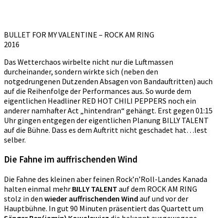
BULLET FOR MY VALENTINE – ROCK AM RING
2016
Das Wetterchaos wirbelte nicht nur die Luftmassen
durcheinander, sondern wirkte sich (neben den
notgedrungenen Dutzenden Absagen von Bandauftritten) auch
auf die Reihenfolge der Performances aus. So wurde dem
eigentlichen Headliner RED HOT CHILI PEPPERS noch ein
anderer namhafter Act „hintendran“ gehängt. Erst gegen 01:15
Uhr gingen entgegen der eigentlichen Planung BILLY TALENT
auf die Bühne. Dass es dem Auftritt nicht geschadet hat…lest
selber.
Die Fahne im auffrischenden Wind
Die Fahne des kleinen aber feinen Rock’n’Roll-Landes Kanada
halten einmal mehr
BILLY TALENT
auf dem ROCK AM RING
stolz in den
wieder auffrischenden Wind
auf und vor der
Hauptbühne. In gut 90 Minuten präsentiert das Quartett um
Sänger Ben(jamin) Kowalewicz
die bekannt ausgewogene