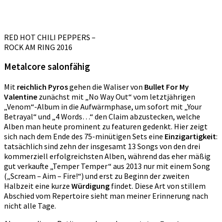
RED HOT CHILI PEPPERS –
ROCK AM RING 2016
Metalcore salonfähig
Mit
reichlich Pyros
gehen die Waliser von
Bullet For My
Valentine
zunächst mit „No Way Out“ vom letztjährigen
„Venom“-Album in die Aufwärmphase, um sofort mit „Your
Betrayal“ und „4 Words…“ den Claim abzustecken, welche
Alben man heute prominent zu featuren gedenkt. Hier zeigt
sich nach dem Ende des 75-minütigen Sets eine
Einzigartigkeit
:
tatsächlich sind zehn der insgesamt 13 Songs von den drei
kommerziell erfolgreichsten Alben, während das eher mäßig
gut verkaufte „Temper Temper“ aus 2013 nur mit einem Song
(„Scream – Aim – Fire!“) und erst zu Beginn der zweiten
Halbzeit eine kurze
Würdigung
findet. Diese Art von stillem
Abschied vom Repertoire sieht man meiner Erinnerung nach
nicht alle Tage.