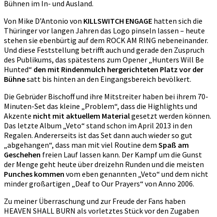
Bühnen im In- und Ausland.
Von Mike D’Antonio von
KILLSWITCH ENGAGE
hatten sich die
Thüringer vor langen Jahren das Logo pinseln lassen – heute
stehen sie ebenbürtig auf dem ROCK AM RING nebeneinander.
Und diese Feststellung betrifft auch und gerade den Zuspruch
des Publikums, das spätestens zum Opener „Hunters Will Be
Hunted“
den mit Rindenmulch hergerichteten Platz vor der
Bühne
satt bis hinten an den Eingangsbereich bevölkert.
Die Gebrüder Bischoff und ihre Mitstreiter haben bei ihrem 70-
Minuten-Set das kleine „Problem“, dass die Highlights und
Akzente
nicht mit aktuellem Material
gesetzt werden können.
Das letzte Album „Veto“ stand schon im April 2013 in den
Regalen. Andererseits ist das Set dann auch wieder so gut
„abgehangen“, dass man mit viel Routine dem
Spaß am
Geschehen
freien Lauf lassen kann. Der Kampf um die Gunst
der Menge geht heute über dreizehn Runden und die meisten
Punches kommen
vom eben genannten „Veto“ und dem nicht
minder großartigen „Deaf to Our Prayers“ von Anno 2006.
Zu meiner Überraschung und zur Freude der Fans haben
HEAVEN SHALL BURN als vorletztes Stück vor den Zugaben