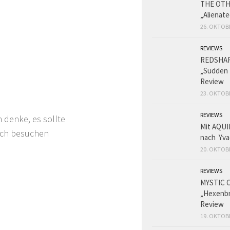
THE OT
„Alienat
26. OKTOB
REVIEWS
REDSHA
„Sudden 
Review
23. OKTOB
REVIEWS
 denke, es sollte
Mit AQUI
uch besuchen
nach Yva
20. OKTOB
REVIEWS
MYSTIC 
„Hexenbr
Review
19. OKTOB