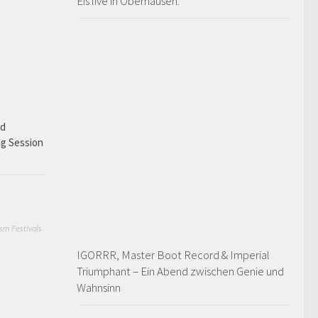
Eïs live in Oberhausen:
ad
ng Session
sm Festivals
IGORRR, Master Boot Record & Imperial
Triumphant – Ein Abend zwischen Genie und
Wahnsinn