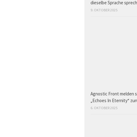
dieselbe Sprache sprec
9. OKTOBER 2025
Agnostic Front melden s
„Echoes In Eternity“ zu
6. OKTOBER 2025