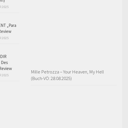
en)
R 2025
NT „Para
Review
R 2025
DIR
 Des
Review
Mille Petrozza – Your Heaven, My Hell
R 2025
(Buch-VÖ: 28.08.2025)