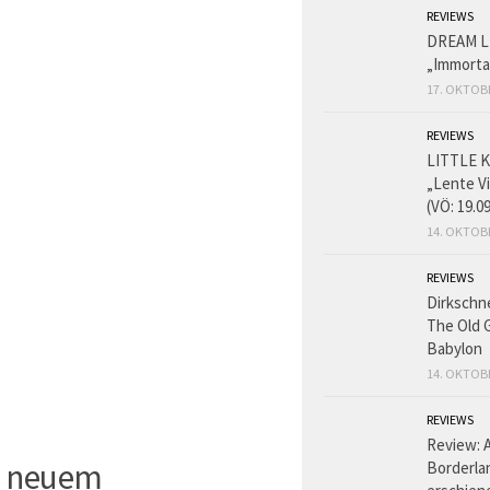
REVIEWS
DREAM L
„Immorta
17. OKTOB
REVIEWS
LITTLE K
„Lente V
(VÖ: 19.0
14. OKTOB
REVIEWS
Dirkschn
The Old 
Babylon
14. OKTOB
REVIEWS
Review: 
t neuem
Borderlan