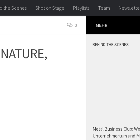
d the Scenes
Shot on Stage
Playlists
Team
Newslette
0
MEHR
BEHIND THE SCENES
INATURE,
Metal Business Club: W
Unternehmertum und M