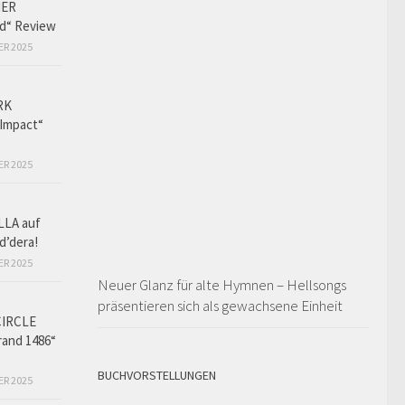
HER
ed“ Review
ER 2025
RK
Impact“
ER 2025
LLA auf
d’dera!
ER 2025
Neuer Glanz für alte Hymnen – Hellsongs
präsentieren sich als gewachsene Einheit
CIRCLE
and 1486“
BUCHVORSTELLUNGEN
ER 2025