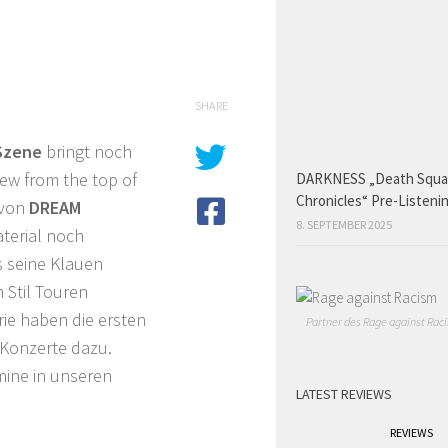
SHARE
Szene
bringt noch
iew from the top of
DARKNESS „Death Squ
Chronicles“ Pre-Listeni
 von
DREAM
8. SEPTEMBER 2025
aterial noch
s seine Klauen
 Stil Touren
e haben die ersten
Partner des Rage against Raci
 Konzerte dazu.
mine in unseren
LATEST REVIEWS
REVIEWS