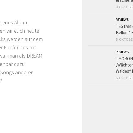
erschien
8. OKTOBE
REVIEWS
 neues Album
TESTAME
n wir euch heute
Bellum“ 
racks werden auf dem
5. OKTOBE
r Fünfer uns mit
REVIEWS
h war man als DREAM
THORON
fenbar dazu
„Wächter
Waldes“ 
 Songs anderer
5. OKTOBE
?