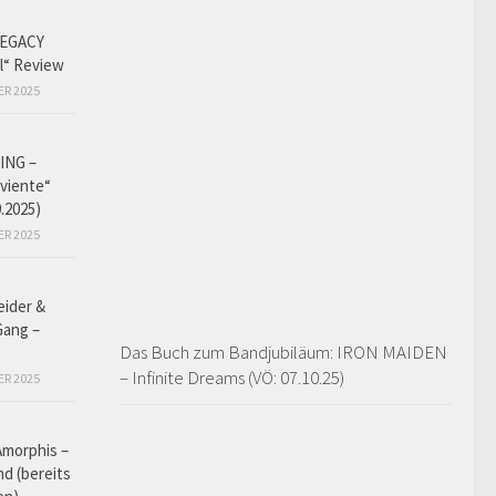
EGACY
l“ Review
ER 2025
ING –
iviente“
9.2025)
ER 2025
eider &
Gang –
Das Buch zum Bandjubiläum: IRON MAIDEN
– Infinite Dreams (VÖ: 07.10.25)
ER 2025
Amorphis –
d (bereits