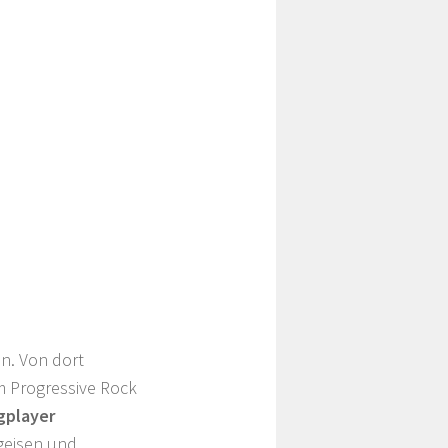
n. Von dort
m Progressive Rock
gplayer
ngeisen und