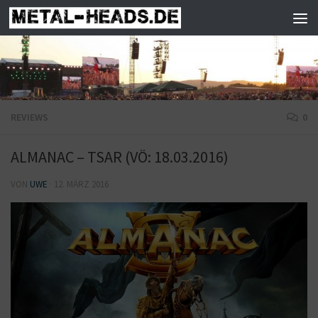
Zum Inhalt springen
REVIEWS
0
ALMANAC – TSAR (VÖ: 18.03.2016)
VON
UWE
·
12. MÄRZ 2016