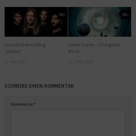
0
0
Vola mit ihrem Drittling
Harem Scarem – Change the
„Witness“
World
21. MAI 2021
12. APRIL 2020
SCHREIBE EINEN KOMMENTAR
Kommentar
*