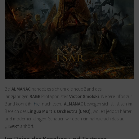
Bei
ALMANAC
handelt es sich um die neue Band des
langjährigen
RAGE
Protagonisten
Victor Smolski
. Weitere Infos zur
Band könnt ihr
hier
nachlesen.
ALMANAC
bewegen sich stilistisch im
Bereich des
Lingua Mortis Orchestra (LMO)
, wollen jedoch härter
und moderner klingen. Schauen wir doch einmal wie sich das auf
„TSAR“
anhört.