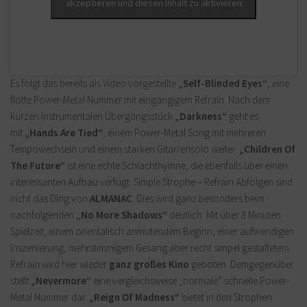
akzeptieren und diesen Inhalt zu aktivieren
Es folgt das bereits als Video vorgestellte
„Self-Blinded Eyes“
, eine
flotte Power-Metal Nummer mit eingängigem Refrain. Nach dem
kurzen instrumentalen Übergangsstück
„Darkness“
geht es
mit
„Hands Are Tied“
, einem Power-Metal Song mit mehreren
Tempowechseln und einem starken Gitarrensolo weiter.
„Children Of
The Future“
ist eine echte Schlachthymne, die ebenfalls über einen
interessanten Aufbau verfügt. Simple Strophe – Refrain Abfolgen sind
nicht das Ding von
ALMANAC
. Dies wird ganz besonders beim
nachfolgenden
„No More Shadows“
deutlich. Mit über 8 Minuten
Spielzeit, einem orientalisch anmutendem Beginn, einer aufwendigen
Inszenierung, mehrstimmigem Gesang aber recht simpel gestaltetem
Refrain wird hier wieder
ganz großes Kino
geboten. Demgegenüber
stellt
„Nevermore“
eine vergleichsweise „normale“ schnelle Power-
Metal Nummer dar.
„Reign Of Madness“
bietet in den Strophen