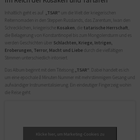
Im Reich der Kosaken und Tartaren
Inhaltlich geht es auf
„TSAR“
um die Welt der kriegerischen
Reiternomaden in den Steppen Russlands, das Zarentum, Iwan den
Schrecklichen, kriegerische
Kosaken
, die
tatarische Herrschaft
,
die Belagerung von Konstantinopel bis zum Mongolensturm und es
werden Geschichten über
Schlachten, Kriege, Intrigen,
Eroberungen, Terror, Macht und Liebe
durch die vielfältigen
Stimmen unterschiedlich intoniert.
Das Album beginnt mit dem Titelsong
„TSAR“
. Dabei handelt es ich
um eine epochale 8 Minuten Nummer mit mehrstimmigem Gesang und
aufwändiger Instrumentalisierung. Ein eindeutiger Fingerzeig wohin
die Reise geht.
Klicke hier, um Marketing-Cookies zu