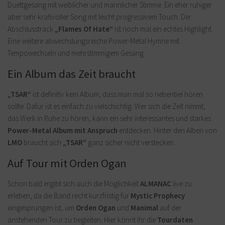
Duettgesang mit weiblicher und männlicher Stimme. Ein eher ruhiger
aber sehr kraftvoller Song mit leicht progressivem Touch. Der
Abschlusstrack
„Flames Of Hate“
ist noch mal ein echtes Highlight.
Eine weitere abwechslungsreiche Power-Metal Hymne mit
Tempowechseln und mehrstimmigem Gesang.
Ein Album das Zeit braucht
„TSAR“
ist definitiv kein Album, dass man mal so nebenbei hören
sollte. Dafür ist es einfach zu vielschichtig. Wer sich die Zeit nimmt,
das Werk in Ruhe zu hören, kann ein sehr interessantes und starkes
Power-Metal Album mit Anspruch
entdecken. Hinter den Alben von
LMO
braucht sich
„TSAR“
ganz sicher nicht verstecken.
Auf Tour mit Orden Ogan
Schon bald ergibt sich auch die Möglichkeit
ALMANAC
live zu
erleben, da die Band recht kurzfristig für
Mystic Prophecy
eingesprungen ist, um
Orden Ogan
und
Manimal
auf der
anstehenden Tour zu begleiten. Hier könnt ihr die
Tourdaten