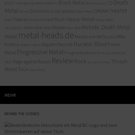
Death
Black Metal
CD
ACCEPT
AFM Records
AMON AMARTH
Blind Guardian
Metal
Distortion is our passion
DREAM THEATER
Doom Metal
DELAIN
Heavy Metal
Hard Rock
Festival
Hardcore
Heavy Rock
Essen
Melodic Death Metal
Interview
Iron Maiden
live
Köln
HELLOWEEN
metal-heads.de
Metal
Metalcore
MIke
METALLICA
Nuclear Blast
Power
Portnoy
Napalm Records
Modern Metal
Progressive Metal
Metal
Progressive Rock
Punk
QUEENSRYCHE
Review
Rock
Thrash
Rage against Racism
RAGE
Symphonic Metal
Metal
Tour
Vinyl
Video
MEHR
BEHIND THE SCENES