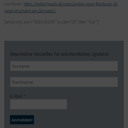
nachlesen:
https://metal-heads.de/news/orden-ogan-the-book-of-
ogan-erscheint-am-18-maerz/
[amazonjs asin=“B01AJN13IA“ locale=“DE“ title=“Tsar“]
Newsletter bestellen für wöchentliches Update!
E-Mail
*