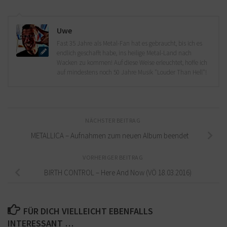
Uwe
Fast 35 Jahre als Metal-Fan hat es gebraucht, bis ich es
endlich geschafft habe, ins heilige Metal-Land nach
Wacken zu kommen! Auf diese Weise erleuchtet, hoffe ich
auf mindestens noch 50 Jahre Musik "Louder Than Hell"!
NÄCHSTER BEITRAG
METALLICA – Aufnahmen zum neuen Album beendet
VORHERIGER BEITRAG
BIRTH CONTROL – Here And Now (VÖ 18.03.2016)
FÜR DICH VIELLEICHT EBENFALLS
INTERESSANT …