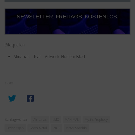
NEWSLETTER. FREITAGS. KOSTENLOS.
Bildquellen
Almanac – Tsar – Artwork: Nuclear Blast
SHARE
Schlagwörter:
Almanac
LMO
MANIMAL
Mystic Prophecy
Orden Ogan
Power Metal
RAGE
Victor Smolski