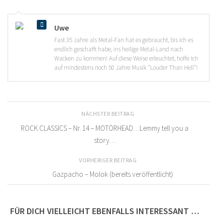
Uwe
Fast 35 Jahre als Metal-Fan hat es gebraucht, bis ich es
endlich geschafft habe, ins heilige Metal-Land nach
Wacken zu kommen! Auf diese Weise erleuchtet, hoffe ich
auf mindestens noch 50 Jahre Musik "Louder Than Hell"!
NÄCHSTER BEITRAG
ROCK CLASSICS – Nr. 14 – MOTÖRHEAD…Lemmy tell you a
story…
VORHERIGER BEITRAG
Gazpacho – Molok (bereits veröffentlicht)
FÜR DICH VIELLEICHT EBENFALLS INTERESSANT …