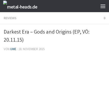
Zum Inhalt springen
REVIEWS
0
Darkest Era – Gods and Origins (EP, VÖ:
20.11.15)
VON
UWE
·
18. NOVEMBER 2015