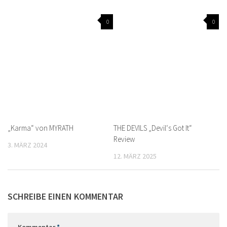
0
0
„Karma“ von MYRATH
THE DEVILS „Devil‘s Got It“
Review
3. MÄRZ 2024
12. MÄRZ 2025
SCHREIBE EINEN KOMMENTAR
Kommentar
*