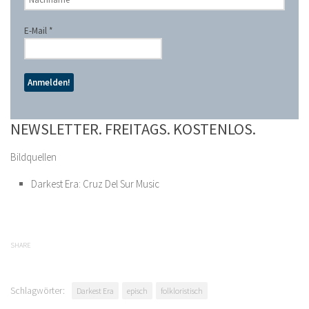
E-Mail
*
NEWSLETTER. FREITAGS. KOSTENLOS.
Bildquellen
Darkest Era: Cruz Del Sur Music
SHARE
Schlagwörter:
Darkest Era
episch
folkloristisch