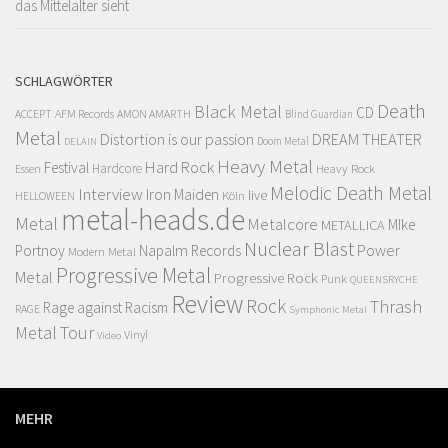
das Mittelalter sieht
SCHLAGWÖRTER
Death
Black Metal
CD
ACCEPT
AFM Records
AMON AMARTH
Blind Guardian
Metal
Distortion is our passion
DREAM THEATER
Doom Metal
DELAIN
Heavy Metal
Hard Rock
Festival
Hardcore
Heavy Rock
Essen
Melodic Death Metal
Interview
Iron Maiden
live
Köln
HELLOWEEN
metal-heads.de
Metal
Metalcore
MIke
METALLICA
Nuclear Blast
Power
Portnoy
Napalm Records
Modern Metal
Progressive Metal
Metal
Progressive Rock
Punk
QUEENSRYCHE
Review
Rock
Thrash
Rage against Racism
RAGE
Symphonic Metal
Metal
Tour
Vinyl
Video
MEHR