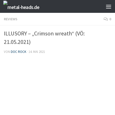
Zum Inhalt springen
REVIEWS
0
ILLUSORY – „Crimson wreath“ (VÖ:
21.05.2021)
VON
DOC ROCK
·
14. MAI 2021