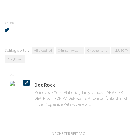
SHARE
Schlagwörter:
All blood red
Crimson wreath
Griechenland
ILLUSORY
Prog Power
Doc Rock
Meine erste Metal-Platte liegt lange zurück: LIVE AFTER
DEATH von IRON MAIDEN war´s. Ansonsten fühle ich mich
in der Progressive Metal-Ecke wohl!
NÄCHSTER BEITRAG