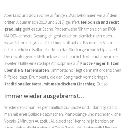
Aber lasst uns doch vorne anfangen. Was bekommen wir auf dem
dritten Album (nach 2013 und 2016) geliefert.
Melodisch und recht
gradlinig
geht es zur Sache. Phasenweise fühlt man sich an IRON
MAIDEN erinnert. Gesanglich geht es schon ziemlich nach oben…
wow! Schon mit „Acedia“ tritt man voll auf die Bremse. Im Stil einer
mittelalterlichen Ballade finde ich das Stück irgendwie fehlplatziert.
Der nachfolgende Titeltrack setzt sich ähnlich fort, baut aber in der
zweiten Hälfte eine rockige Atmosphäre auf.
Flotte Finger flitzen
über die Gitarrensaiten
. „Immortal no“ legt dann mit ordentlichen
Riffs los, dazu Drumbeats, die den Song nach vorne bringen.
Traditioneller Metal mit melodischem Einschlag
. Gut so!
Immer wieder ausgebremst…
Wieder denkt man, es geht amtlich zur Sache und…dann grätscht
man mit einer Ballade dazwischen. Pianoklänge und nachdenkliche
Vocals. 2 Minuten Auszeit. „All blood red“ kennt ihr ja bereits von
oben, daher direkt weiter auf Track 7 geblickt. Anderthalb Minuten