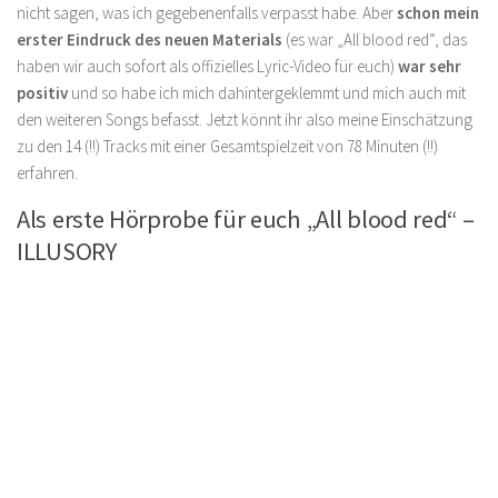
nicht sagen, was ich gegebenenfalls verpasst habe. Aber
schon mein
erster Eindruck des neuen Materials
(es war „All blood red“, das
haben wir auch sofort als offizielles Lyric-Video für euch)
war sehr
positiv
und so habe ich mich dahintergeklemmt und mich auch mit
den weiteren Songs befasst. Jetzt könnt ihr also meine Einschätzung
zu den 14 (!!) Tracks mit einer Gesamtspielzeit von 78 Minuten (!!)
erfahren.
Als erste Hörprobe für euch „All blood red“ –
ILLUSORY