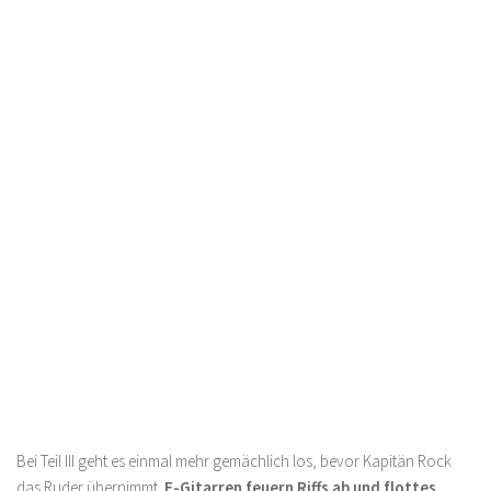
Bei Teil III geht es einmal mehr gemächlich los, bevor Kapitän Rock
das Ruder übernimmt.
E-Gitarren feuern Riffs ab und flottes