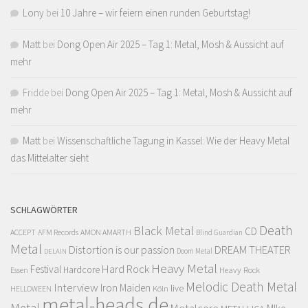
Lony
bei
10 Jahre – wir feiern einen runden Geburtstag!
Matt
bei
Dong Open Air 2025 – Tag 1: Metal, Mosh & Aussicht auf
mehr
Fridde
bei
Dong Open Air 2025 – Tag 1: Metal, Mosh & Aussicht auf
mehr
Matt
bei
Wissenschaftliche Tagung in Kassel: Wie der Heavy Metal
das Mittelalter sieht
SCHLAGWÖRTER
Death
Black Metal
CD
ACCEPT
AFM Records
AMON AMARTH
Blind Guardian
Metal
Distortion is our passion
DREAM THEATER
Doom Metal
DELAIN
Heavy Metal
Hard Rock
Festival
Hardcore
Heavy Rock
Essen
Melodic Death Metal
Interview
Iron Maiden
live
Köln
HELLOWEEN
metal-heads.de
Metal