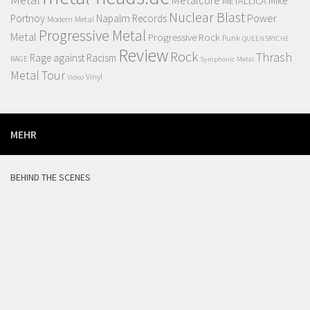
Metalcore
MIke
METALLICA
Nuclear Blast
Power
Portnoy
Napalm Records
Modern Metal
Progressive Metal
Metal
Progressive Rock
Punk
QUEENSRYCHE
Review
Rock
Thrash
Rage against Racism
RAGE
Symphonic Metal
Metal
Tour
Vinyl
Video
MEHR
BEHIND THE SCENES