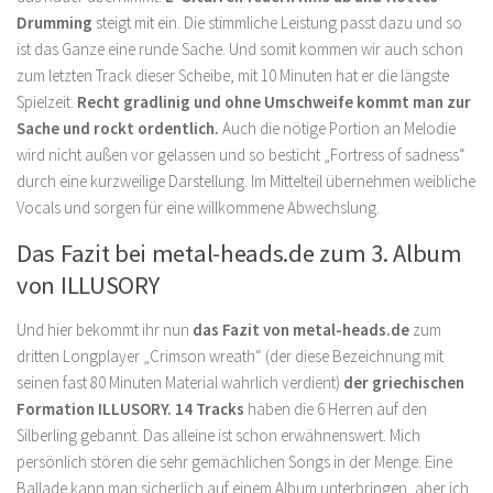
Drumming
steigt mit ein. Die stimmliche Leistung passt dazu und so
ist das Ganze eine runde Sache. Und somit kommen wir auch schon
zum letzten Track dieser Scheibe, mit 10 Minuten hat er die längste
Spielzeit.
Recht gradlinig und ohne Umschweife kommt man zur
Sache und rockt ordentlich.
Auch die nötige Portion an Melodie
wird nicht außen vor gelassen und so besticht „Fortress of sadness“
durch eine kurzweilige Darstellung. Im Mittelteil übernehmen weibliche
Vocals und sorgen für eine willkommene Abwechslung.
Das Fazit bei metal-heads.de zum 3. Album
von ILLUSORY
Und hier bekommt ihr nun
das Fazit von metal-heads.de
zum
dritten Longplayer „Crimson wreath“ (der diese Bezeichnung mit
seinen fast 80 Minuten Material wahrlich verdient)
der griechischen
Formation ILLUSORY. 14 Tracks
haben die 6 Herren auf den
Silberling gebannt. Das alleine ist schon erwähnenswert. Mich
persönlich stören die sehr gemächlichen Songs in der Menge. Eine
Ballade kann man sicherlich auf einem Album unterbringen, aber ich