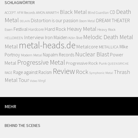
SCHLAGWÖRTER
Death
Black Metal
CD
ACCEPT
AFM Records
AMON AMARTH
Blind Guardian
Metal
Distortion is our passion
DREAM THEATER
Doom Metal
DELAIN
Heavy Metal
Hard Rock
Festival
Hardcore
Heavy Rock
Essen
Melodic Death Metal
Interview
Iron Maiden
live
Köln
HELLOWEEN
metal-heads.de
Metal
Metalcore
MIke
METALLICA
Nuclear Blast
Power
Portnoy
Napalm Records
Modern Metal
Progressive Metal
Metal
Progressive Rock
Punk
QUEENSRYCHE
Review
Rock
Thrash
Rage against Racism
RAGE
Symphonic Metal
Metal
Tour
Vinyl
Video
MEHR
BEHIND THE SCENES