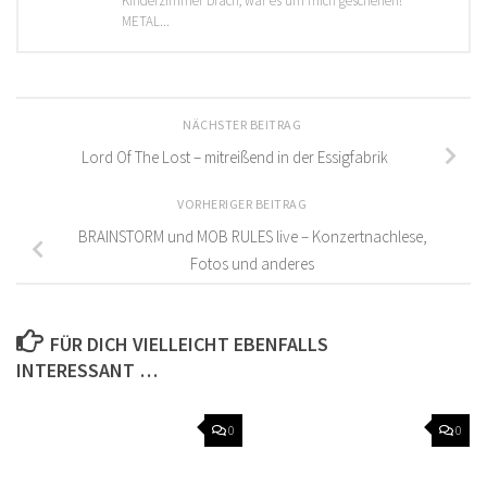
Kinderzimmer brach, war es um mich geschehen!
METAL...
NÄCHSTER BEITRAG
Lord Of The Lost – mitreißend in der Essigfabrik
VORHERIGER BEITRAG
BRAINSTORM und MOB RULES live – Konzertnachlese,
Fotos und anderes
FÜR DICH VIELLEICHT EBENFALLS
INTERESSANT …
0
0