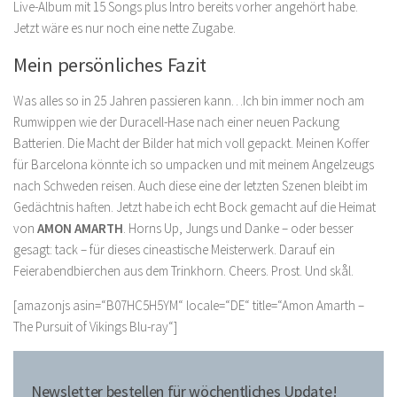
Live-Album mit 15 Songs plus Intro bereits vorher angehört habe.
Jetzt wäre es nur noch eine nette Zugabe.
Mein persönliches Fazit
Was alles so in 25 Jahren passieren kann…Ich bin immer noch am
Rumwippen wie der Duracell-Hase nach einer neuen Packung
Batterien. Die Macht der Bilder hat mich voll gepackt. Meinen Koffer
für Barcelona könnte ich so umpacken und mit meinem Angelzeugs
nach Schweden reisen. Auch diese eine der letzten Szenen bleibt im
Gedächtnis haften. Jetzt habe ich echt Bock gemacht auf die Heimat
von
AMON AMARTH
. Horns Up, Jungs und Danke – oder besser
gesagt: tack – für dieses cineastische Meisterwerk. Darauf ein
Feierabendbierchen aus dem Trinkhorn. Cheers. Prost. Und skål.
[amazonjs asin=“B07HC5H5YM“ locale=“DE“ title=“Amon Amarth –
The Pursuit of Vikings Blu-ray“]
Newsletter bestellen für wöchentliches Update!