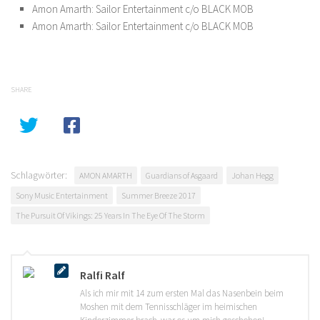
Amon Amarth: Sailor Entertainment c/o BLACK MOB
Amon Amarth: Sailor Entertainment c/o BLACK MOB
SHARE
Schlagwörter:
AMON AMARTH
Guardians of Asgaard
Johan Hegg
Sony Music Entertainment
Summer Breeze 2017
The Pursuit Of Vikings: 25 Years In The Eye Of The Storm
Ralfi Ralf
Als ich mir mit 14 zum ersten Mal das Nasenbein beim
Moshen mit dem Tennisschläger im heimischen