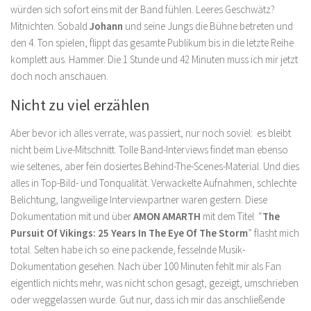
würden sich sofort eins mit der Band fühlen. Leeres Geschwätz?
Mitnichten. Sobald
Johann
und seine Jungs die Bühne betreten und
den 4. Ton spielen, flippt das gesamte Publikum bis in die letzte Reihe
komplett aus. Hammer. Die 1 Stunde und 42 Minuten muss ich mir jetzt
doch noch anschauen.
Nicht zu viel erzählen
Aber bevor ich alles verrate, was passiert, nur noch soviel: es bleibt
nicht beim Live-Mitschnitt. Tolle Band-Interviews findet man ebenso
wie seltenes, aber fein dosiertes Behind-The-Scenes-Material. Und dies
alles in Top-Bild- und Tonqualität. Verwackelte Aufnahmen, schlechte
Belichtung, langweilige Interviewpartner waren gestern. Diese
Dokumentation mit und über
AMON AMARTH
mit dem Titel “
The
Pursuit Of Vikings: 25 Years In The Eye Of The Storm
” flasht mich
total. Selten habe ich so eine packende, fesselnde Musik-
Dokumentation gesehen. Nach über 100 Minuten fehlt mir als Fan
eigentlich nichts mehr, was nicht schon gesagt, gezeigt, umschrieben
oder weggelassen wurde. Gut nur, dass ich mir das anschließende