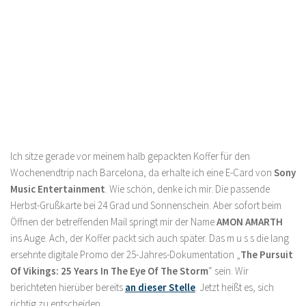
Ich sitze gerade vor meinem halb gepackten Koffer für den
Wochenendtrip nach Barcelona, da erhalte ich eine E-Card von
Sony
Music Entertainment
. Wie schön, denke ich mir. Die passende
Herbst-Grußkarte bei 24 Grad und Sonnenschein. Aber sofort beim
Öffnen der betreffenden Mail springt mir der Name
AMON AMARTH
ins Auge. Ach, der Koffer packt sich auch später. Das m u s s die lang
ersehnte digitale Promo der 25-Jahres-Dokumentation „
The Pursuit
Of Vikings: 25 Years In The Eye Of The Storm
“ sein. Wir
berichteten hierüber bereits
an dieser Stelle
. Jetzt heißt es, sich
richtig zu entscheiden.