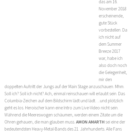
das am 16.
November 2018
erscheinende,
gute Stück
vorbestellen. Da
ich nicht auf
dem Summer
Breeze 2017
war, habe ich
also doch noch
die Gelegenheit,
mir den
doppelten Auftritt der Jungs auf der Main Stage anzuschauen. Mhm.
Soll ich? Soll ich nicht? Ach, einmal reinschauen will erlaubt sein. Das
Columbia-Zeichen auf dem Bildschirm lädt und lädt….und plötzlich
geht es los. Heroischer kann eine Intro zum Live-Video nicht sein.
Während die Meereswogen schäumen, werden einem Zitate um die
Ohren gehauen, die man glauben muss.
AMON AMARTH
sei eine der
bedeutendsten Heavy-Metal-Bands des 21. Jahrhunderts. Alle Fans