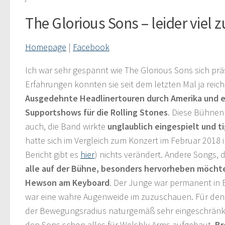
The Glorious Sons – leider viel z
Homepage
|
Facebook
Ich war sehr gespannt wie The Glorious Sons sich pr
Erfahrungen konnten sie seit dem letzten Mal ja reic
Ausgedehnte Headlinertouren durch Amerika und e
Supportshows für die Rolling Stones
. Diese Bühnenp
auch, die Band wirkte
unglaublich eingespielt und t
hatte sich im Vergleich zum Konzert im Februar 2018 
Bericht gibt es
hier
) nichts verändert. Andere Songs, d
alle auf der Bühne, besonders hervorheben möchte
Hewson am Keyboard
. Der Junge war permanent in
war eine wahre Augenweide im zuzuschauen. Für den
der Bewegungsradius naturgemäß sehr eingeschränkt
den Sons schon alles für Welshly Arms aufgebaut.
Br