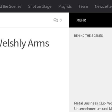
d the Scenes
Shot on Stage
Playlists
Team
Newslette
0
MEHR
BEHIND THE SCENES
Welshly Arms
Metal Business Club: W
Unternehmertum und M