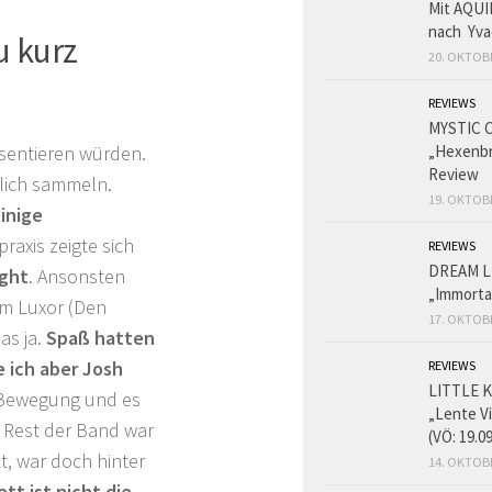
Mit AQUI
nach Yva
u kurz
20. OKTOB
REVIEWS
MYSTIC 
äsentieren würden.
„Hexenbr
Review
hlich sammeln.
19. OKTOB
inige
raxis zeigte sich
REVIEWS
DREAM L
ight
. Ansonsten
„Immorta
im Luxor (Den
17. OKTOB
as ja.
Spaß hatten
 ich aber Josh
REVIEWS
LITTLE K
 Bewegung und es
„Lente V
 Rest der Band war
(VÖ: 19.0
, war doch hinter
14. OKTOB
ett ist nicht die