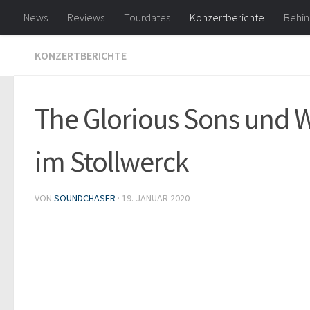
News
Reviews
Tourdates
Konzertberichte
Behin
Zum Inhalt springen
KONZERTBERICHTE
The Glorious Sons und 
im Stollwerck
VON
SOUNDCHASER
·
19. JANUAR 2020