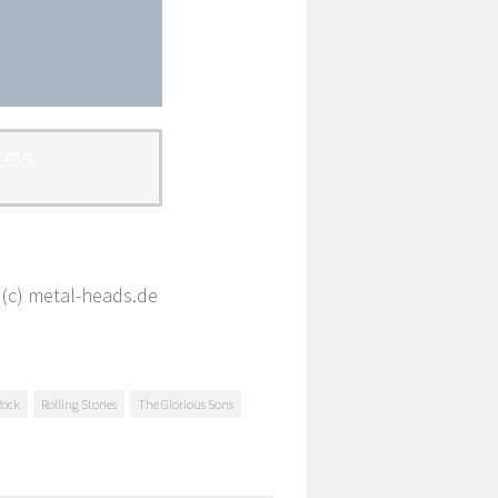
LOS.
 (c) metal-heads.de
Rock
Rolling Stones
The Glorious Sons