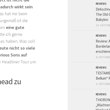
REVIEWS
adurch wirkt sein
Dirkschn
Das hat mir beim
The Old 
Babylon
turgemäß ist die
14. OKTOB
hten
eine gute
tte ich gerne
REVIEWS
lles haben. Was soll
Review: 
Borderlan
ute nicht so viele
erschien
ious Sons auf
8. OKTOBE
ge Headliner Tour um
REVIEWS
TESTAME
Bellum“ 
head zu
5. OKTOBE
REVIEWS
THORON
„Wächter