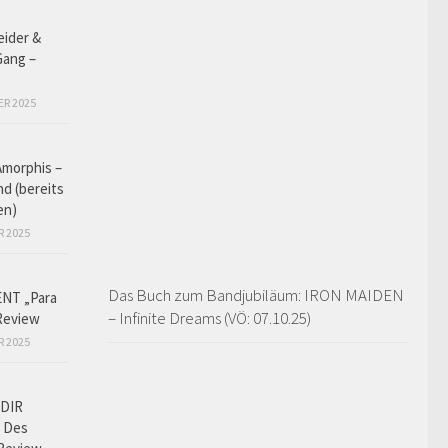
eider &
Gang –
ER 2025
Amorphis –
d (bereits
en)
R 2025
Das Buch zum Bandjubiläum: IRON MAIDEN
NT „Para
– Infinite Dreams (VÖ: 07.10.25)
Review
R 2025
DIR
 Des