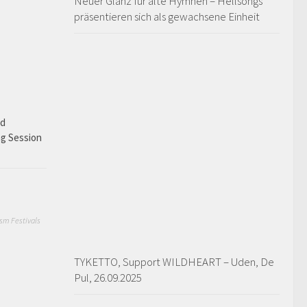
Neuer Glanz für alte Hymnen – Hellsongs
präsentieren sich als gewachsene Einheit
ad
ng Session
sm Festivals
TYKETTO, Support WILDHEART – Uden, De
Pul, 26.09.2025