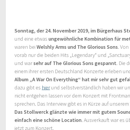
Sonntag, der 24. November 2019, im Bürgerhaus Sto
und eine etwas
ungewöhnliche Kombination für me
waren bei
Welshly Arms und The Glorious Sons
. Von
vorab nur die beiden Hits „Legendary“ und „Sanctua
und war
sehr auf The Glorious Sons gespannt
. Die 
einem ihrer ersten Deutschland Konzerte erleben u
Album „A War On Everything“ hat mir sehr gut gefa
dazu gibt es
hier
und selbstverständlich haben wir un
nicht entgehen lassen vor dem Konzert mit Frontma
sprechen. Das Interview gibt es in Kürze auf unserem
Das Stollwerck glänzte wie immer mit gutem Sound
einfach eine schöne Location
. Ausverkauft war es ü
jetzt zum Konzert.