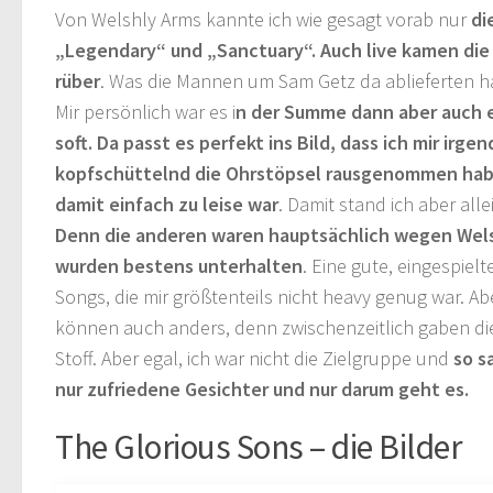
Von Welshly Arms kannte ich wie gesagt vorab nur
di
„Legendary“ und „Sanctuary“. Auch live kamen die 
rüber
. Was die Mannen um Sam Getz da ablieferten 
Mir persönlich war es i
n der Summe dann aber auch e
soft. Da passt es perfekt ins Bild, dass ich mir irg
kopfschüttelnd die Ohrstöpsel rausgenommen habe
damit einfach zu leise war
. Damit stand ich aber alle
Denn die anderen waren hauptsächlich wegen Wels
wurden bestens unterhalten
. Eine gute, eingespiel
Songs, die mir größtenteils nicht heavy genug war. A
können auch anders, denn zwischenzeitlich gaben die
Stoff. Aber egal, ich war nicht die Zielgruppe und
so s
nur zufriedene Gesichter und nur darum geht es.
The Glorious Sons – die Bilder