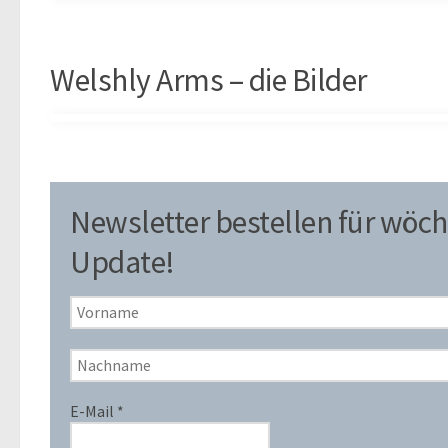
Welshly Arms – die Bilder
Newsletter bestellen für wöch
Update!
E-Mail
*