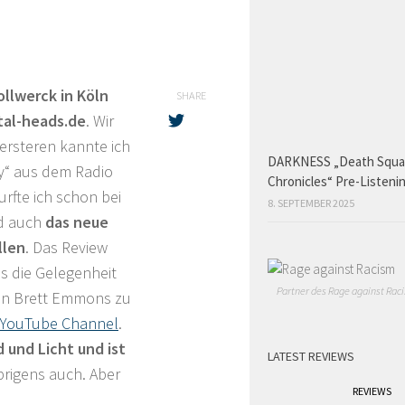
llwerck in Köln
SHARE
tal-heads.de
. Wir
 ersteren kannte ich
DARKNESS „Death Squ
ry“ aus dem Radio
Chronicles“ Pre-Listeni
durfte ich schon bei
8. SEPTEMBER 2025
nd auch
das neue
llen
. Das Review
s die Gelegenheit
Partner des Rage against Raci
nn Brett Emmons zu
YouTube Channel
.
 und Licht und ist
LATEST REVIEWS
brigens auch. Aber
REVIEWS