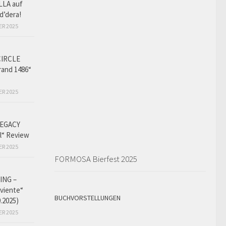
LLA auf
d’dera!
ER 2025
CIRCLE
and 1486“
ER 2025
EGACY
l“ Review
ER 2025
FORMOSA Bierfest 2025
ING –
iviente“
BUCHVORSTELLUNGEN
9.2025)
ER 2025