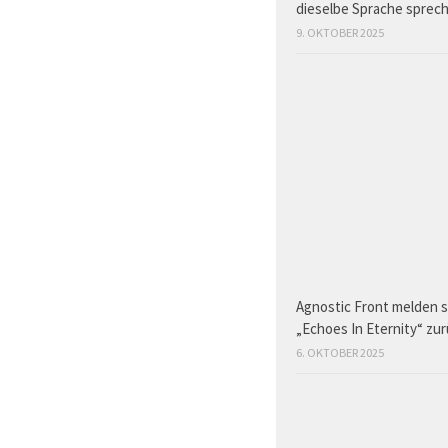
dieselbe Sprache sprec
9. OKTOBER 2025
Agnostic Front melden s
„Echoes In Eternity“ zu
6. OKTOBER 2025