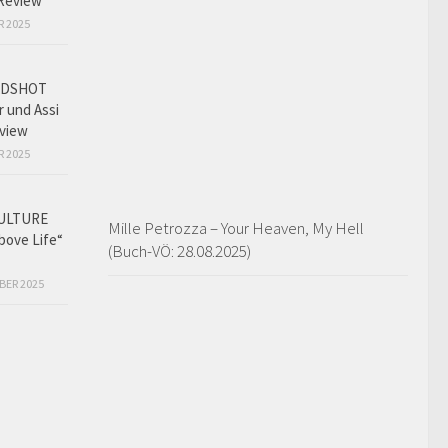
Review
R 2025
ADSHOT
r und Assi
view
R 2025
ULTURE
Mille Petrozza – Your Heaven, My Hell
bove Life“
(Buch-VÖ: 28.08.2025)
BER 2025