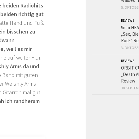
Waldes“ 
e beiden Radiohits
5. OKTOBE
beiden richtig gut
REVIEWS
hatte Hand und Fuß.
9mm HE
in bisschen zu
„Sex, Bie
endwann
Rock“ Re
, weil es mir
3. OKTOBE
ine auf weiter Flur.
REVIEWS
hly Arms da und
ORBIT C
te Band mit guten
„Death A
Review
ber Welshly Arms
30. SEPTEM
 Gitarren mal gut
ah ich rundherum