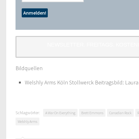
NEWSLETTER. FREITAGS. KOSTEN
Bildquellen
Welshly Arms Köln Stollwerck Beitragsbild: Laura
Schlagwörter:
A War On Everything
Brett Emmons
Canadian Rock
Welshly Arms