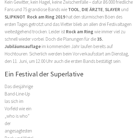
Kein Gewitter, kein Hagel, keine Zwischenfälle – dafür 86.000 friedliche
Fans und 75 grandiose Bands wie
TOOL
,
DIE ÄRZTE
,
SLAYER
und
SLIPKNOT
.
Rock am Ring 2019
hat den stürmischen Böen des
ersten Tages getrotzt und das Wetter blieb an allen drei Festivaltagen
weitestgehend trocken. Leider ist
Rock am Ring
wie immer viel zu
schnell wieder vorbei. Doch die Planungen für die
35.
Jubiläumsauflage
im kommenden Jahr laufen bereits auf
Hochtouren. Sicherlich werden beim Vorverkaufsstart am Dienstag,
den 11. Juni, um 12.00 Uhr auch die ersten Bands bestätigt sein.
Ein Festival der Superlative
Das diesjährige
Band-Line-Up
las sich im
Vorfeld wie ein
„who is who“
der
angesagtesten