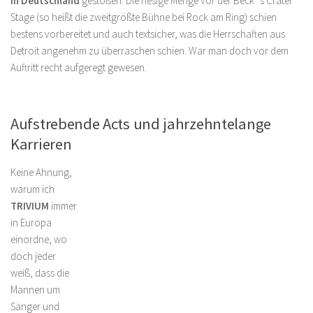
in Deutschland
gestoßen. Die riesige Menge vor der Beck´s Crater
Stage (so heißt die zweitgrößte Bühne bei Rock am Ring) schien
bestens vorbereitet und auch textsicher, was die Herrschaften aus
Detroit angenehm zu überraschen schien. War man doch vor dem
Auftritt recht aufgeregt gewesen.
Aufstrebende Acts und jahrzehntelange
Karrieren
Keine Ahnung,
warum ich
TRIVIUM
immer
in Europa
einordne, wo
doch jeder
weiß, dass die
Mannen um
Sänger und