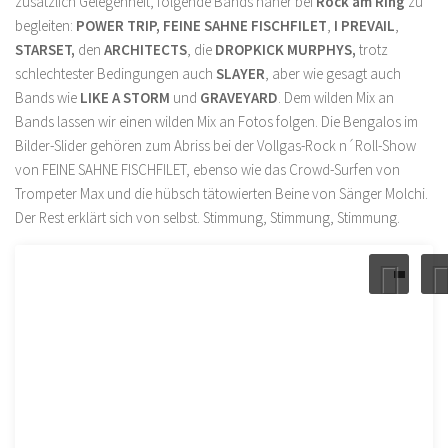
zusätzlich Gelegenheit, folgende Bands näher bei
Rock am Ring
zu
begleiten:
POWER TRIP,
FEINE SAHNE FISCHFILET
,
I PREVAIL
,
STARSET,
den
ARCHITECTS
, die
DROPKICK MURPHYS,
trotz
schlechtester Bedingungen auch
SLAYER
, aber wie gesagt auch
Bands wie
LIKE A STORM
und
GRAVEYARD
. Dem wilden Mix an
Bands lassen wir einen wilden Mix an Fotos folgen. Die Bengalos im
Bilder-Slider gehören zum Abriss bei der Vollgas-Rock n´Roll-Show
von FEINE SAHNE FISCHFILET, ebenso wie das Crowd-Surfen von
Trompeter Max und die hübsch tätowierten Beine von Sänger Molchi.
Der Rest erklärt sich von selbst. Stimmung, Stimmung, Stimmung.