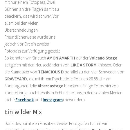
mit nur einem Fotopass. Zwei
Bühnen an drei Tagen damit zu
beackern, das wird schwer. Vor
allem bei den vielen
Überschneidungen.
Freundlicherweise wurde uns
jedoch vor Ort ein zweiter
Fotopass zur Verfügung gestellt.
So konnten wir für euch
AMON AMARTH
auf der
Volcano Stage
zeitgleich mit den Neuseeländern von
LIKE A STORM
knipsen. Oder
die Klamauker von
TENACIOUS D
parallel zu den vier Schweden von
GRAVEYARD
, die mit ihrem Psychedelic Rock ab 20.55 Uhr am
Sonntagabend die
Alternastage
beackern. Einige Fotos hiervon
konntet ihr ja auch bereits in Echtzeit bei uns in den sozialen Medien
(siehe
Facebook
und
Instagram
) bewundern.
Ein wilder Mix
Dank des parallelen Einsatzes zweier Fotografen hatten wir