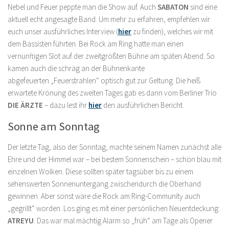
Nebel und Feuer peppte man die Show auf. Auch
SABATON
sind eine
aktuell echt angesagte Band. Um mehr zu erfahren, empfehlen wir
euch unser ausführliches Interview (
hier
zu finden), welches wir mit
dem Bassisten führten. Bei Rock am Ring hatte man einen
vernünftigen Slot auf der zweitgrößten Bühne am späten Abend. So
kamen auch die schräg an der Bühnenkante
abgefeuerten „Feuerstrahlen“ optisch gut zur Geltung. Die heiß
erwartete Krönung des zweiten Tages gab es dann vom Berliner Trio
DIE ÄRZTE
– dazu lest ihr
hier
den ausführlichen Bericht.
Sonne am Sonntag
Der letzte Tag, also der Sonntag, machte seinem Namen zunächst alle
Ehre und der Himmel war – bei bestem Sonnenschein – schön blau mit
einzelnen Wolken. Diese sollten später tagsüber bis zu einem
sehenswerten Sonnenuntergang zwischendurch die Oberhand
gewinnen. Aber sonst wäre die Rock am Ring-Community auch
„gegrillt“ worden. Los ging es mit einer persönlichen Neuentdeckung:
ATREYU
. Das war mal mächtig Alarm so „früh“ am Tage als Opener