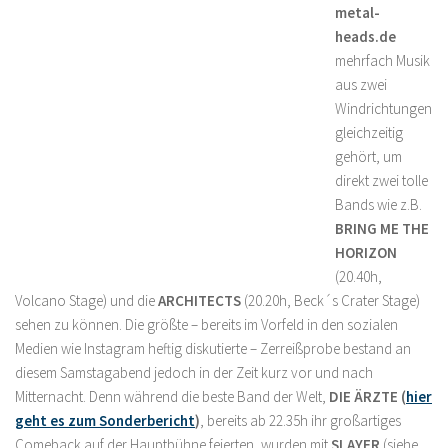
metal-
heads.de
mehrfach Musik
aus zwei
Windrichtungen
gleichzeitig
gehört, um
direkt zwei tolle
Bands wie z.B.
BRING ME THE
HORIZON
(20.40h,
Volcano Stage) und die
ARCHITECTS
(20.20h, Beck´s Crater Stage)
sehen zu können. Die größte – bereits im Vorfeld in den sozialen
Medien wie Instagram heftig diskutierte – Zerreißprobe bestand an
diesem Samstagabend jedoch in der Zeit kurz vor und nach
Mitternacht. Denn während die beste Band der Welt,
DIE ÄRZTE (
hier
geht es zum Sonderbericht
)
, bereits ab 22.35h ihr großartiges
Comeback auf der Hauptbühne feierten, wurden mit
SLAYER
(siehe