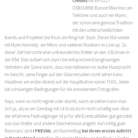
CHAINS
mit Ex-OZZY
OSBOURNE-Bassist Mike Inez am
Tieftöner und auch ein Mann,
der schon eine gewisse Tradition
mit den unterschiedlichsten
Bands und Projekten bei Rock am Ring hat: Slash. Dieses Mal wieder
mit Myles Kennedy am Mikro und weiteren Musikern im Line up. Zu
dieser Zeit herrschte eher unfreundliches Wetter an den 3 Bühnen in
der Eifel. Dies äußert sich dann bei entsprechend langhaarigen
Vertretern der Szene darin, dass man teilweise vor lauter Haarpracht
im Gesicht, seine Finger auf den Gitarrensaiten nicht sehen kann.
Headliner am ersten Abend auf der Hauptbühne waren TOOL, leider
bei schwierigen Bedingungen für die anwesenden Fotografen.
Naja, wenn es nicht regnet oder stürmt, warm anziehen kann man
sich ja, als es am Samstag mit 14 Grad doch recht schattig war. Aber
der erfahrene Festivalgänger ist ja für alle Eventualitäten gut gerüstet,
was das Wetter und andere Geschehnisse angeht. Auf richtig gute
Resonanz sind
I PREVAIL
am Nachmittag
bei ihrem ersten Auftritt