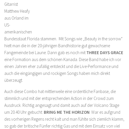
Gitarrist
Matthew Heafy
aus Orland im
US-
amerikanischen
Bundesstaat Florida stammen. Mit Songs wie „Beauty in the sorrow“
hielt man die in der 20-jährigen Bandhistorie gut gewachsene
Fangemeinde bei Laune. Dann gab es noch mit
THREE DAYS GRACE
eine Formation aus dem schönen Kanada. Diese Band habe ich vor
einen Jahren eher zufällig entdeckt und die Live-Performance und
auch die eingängigen und rockigen Songs haben mich direkt
überzeugt.
Auch diese Combo hat mittlerweile eine ordentliche Fanbase, die
stimmlich und mit der entsprechenden Action in der Crowd zum
Ausdruck. Richtig angesagt und damit auch auf der Volcano Stage
um 20.40 Uhr gebucht:
BRING ME THE HORIZON
. War es aufgrund
des vorherigen Regens recht kalt und man fühlte sich ziemlich klamm,
so gab der britische Fünfer richtig Gas und mit dem Einsatz von viel