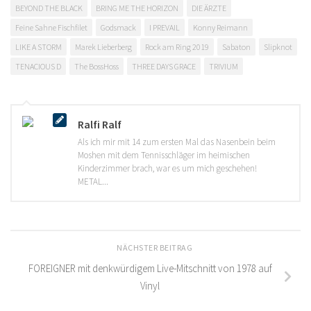
BEYOND THE BLACK
BRING ME THE HORIZON
DIE ÄRZTE
Feine Sahne Fischfilet
Godsmack
I PREVAIL
Konny Reimann
LIKE A STORM
Marek Lieberberg
Rock am Ring 2019
Sabaton
Slipknot
TENACIOUS D
The BossHoss
THREE DAYS GRACE
TRIVIUM
Ralfi Ralf
Als ich mir mit 14 zum ersten Mal das Nasenbein beim
Moshen mit dem Tennisschläger im heimischen
Kinderzimmer brach, war es um mich geschehen!
METAL...
NÄCHSTER BEITRAG
FOREIGNER mit denkwürdigem Live-Mitschnitt von 1978 auf
Vinyl