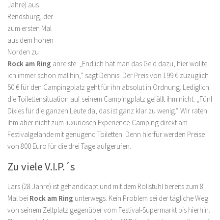
Jahre) aus
Rendsburg, der
zum ersten Mal
aus dem hohen
Norden zu
Rock am Ring
anreiste. „Endlich hat man das Geld dazu, hier wollte
ich immer schon mal hin,“ sagt Dennis. Der Preis von 199 € zuzüglich
50 € für den Campingplatz geht für ihn absolut in Ordnung. Lediglich
die Toilettensituation auf seinem Campingplatz gefällt ihm nicht. „Fünf
Dixies für die ganzen Leute da, das ist ganz klar zu wenig.“ Wir raten
ihm aber nicht zum luxuriösen Experience-Camping direkt am
Festivalgelände mit genügend Toiletten. Denn hierfür werden Preise
von 800 Euro für die drei Tage aufgerufen.
Zu viele V.I.P.´s
Lars (28 Jahre) ist gehandicapt und mit dem Rollstuhl bereits zum 8.
Mal bei
Rock am Ring
unterwegs. Kein Problem sei der tägliche Weg
von seinem Zeltplatz gegenüber vom Festival-Supermarkt bis hierhin.