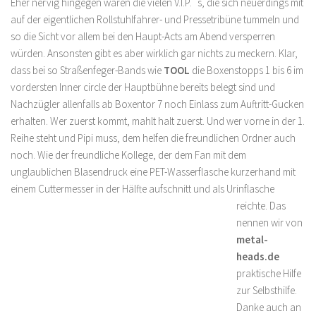
Eher nervig hingegen wären die vielen V.I.P.´s, die sich neuerdings mit
auf der eigentlichen Rollstuhlfahrer- und Pressetribüne tummeln und
so die Sicht vor allem bei den Haupt-Acts am Abend versperren
würden. Ansonsten gibt es aber wirklich gar nichts zu meckern. Klar,
dass bei so Straßenfeger-Bands wie
TOOL
die Boxenstopps 1 bis 6 im
vordersten Inner circle der Hauptbühne bereits belegt sind und
Nachzügler allenfalls ab Boxentor 7 noch Einlass zum Auftritt-Gucken
erhalten. Wer zuerst kommt, mahlt halt zuerst. Und wer vorne in der 1.
Reihe steht und Pipi muss, dem helfen die freundlichen Ordner auch
noch. Wie der freundliche Kollege, der dem Fan mit dem
unglaublichen Blasendruck eine PET-Wasserflasche kurzerhand mit
einem Cuttermesser in der Hälfte aufschnitt und als Urinflasche
reichte. Das
nennen wir von
metal-
heads.de
praktische Hilfe
zur Selbsthilfe.
Danke auch an