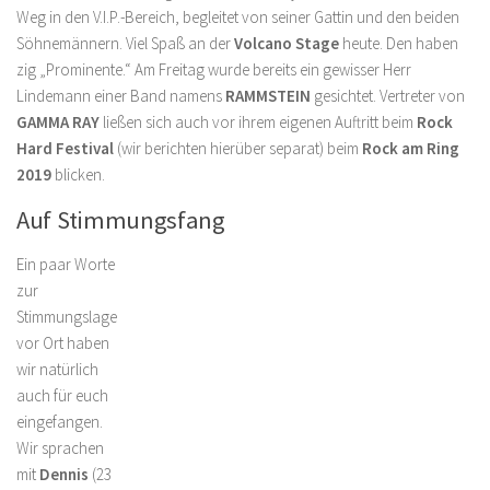
Weg in den V.I.P.-Bereich, begleitet von seiner Gattin und den beiden
Söhnemännern. Viel Spaß an der
Volcano Stage
heute. Den haben
zig „Prominente.“ Am Freitag wurde bereits ein gewisser Herr
Lindemann einer Band namens
RAMMSTEIN
gesichtet. Vertreter von
GAMMA RAY
ließen sich auch vor ihrem eigenen Auftritt beim
Rock
Hard Festival
(wir berichten hierüber separat) beim
Rock am Ring
2019
blicken.
Auf Stimmungsfang
Ein paar Worte
zur
Stimmungslage
vor Ort haben
wir natürlich
auch für euch
eingefangen.
Wir sprachen
mit
Dennis
(23