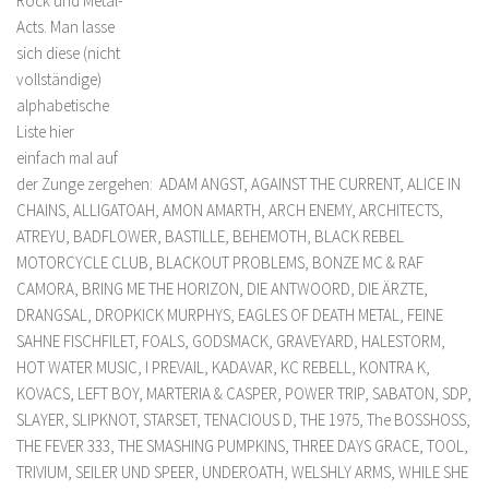
Rock und Metal-
Acts. Man lasse
sich diese (nicht
vollständige)
alphabetische
Liste hier
einfach mal auf
der Zunge zergehen: ADAM ANGST, AGAINST THE CURRENT, ALICE IN
CHAINS, ALLIGATOAH, AMON AMARTH, ARCH ENEMY, ARCHITECTS,
ATREYU, BADFLOWER, BASTILLE, BEHEMOTH, BLACK REBEL
MOTORCYCLE CLUB, BLACKOUT PROBLEMS, BONZE MC & RAF
CAMORA, BRING ME THE HORIZON, DIE ANTWOORD, DIE ÄRZTE,
DRANGSAL, DROPKICK MURPHYS, EAGLES OF DEATH METAL, FEINE
SAHNE FISCHFILET, FOALS, GODSMACK, GRAVEYARD, HALESTORM,
HOT WATER MUSIC, I PREVAIL, KADAVAR, KC REBELL, KONTRA K,
KOVACS, LEFT BOY, MARTERIA & CASPER, POWER TRIP, SABATON, SDP,
SLAYER, SLIPKNOT, STARSET, TENACIOUS D, THE 1975, The BOSSHOSS,
THE FEVER 333, THE SMASHING PUMPKINS, THREE DAYS GRACE, TOOL,
TRIVIUM, SEILER UND SPEER, UNDEROATH, WELSHLY ARMS, WHILE SHE