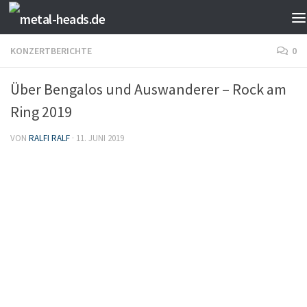
Zum Inhalt springen
KONZERTBERICHTE
0
Über Bengalos und Auswanderer – Rock am
Ring 2019
VON
RALFI RALF
·
11. JUNI 2019