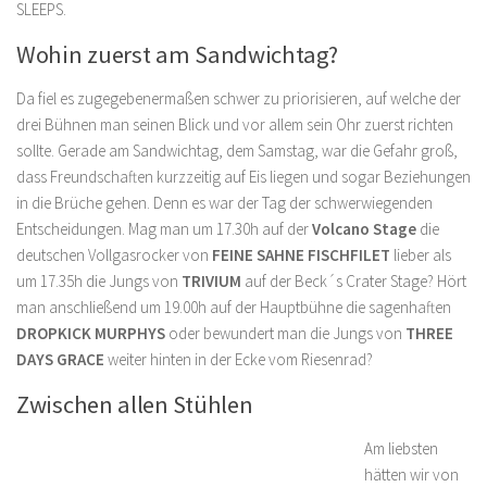
SLEEPS.
Wohin zuerst am Sandwichtag?
Da fiel es zugegebenermaßen schwer zu priorisieren, auf welche der
drei Bühnen man seinen Blick und vor allem sein Ohr zuerst richten
sollte. Gerade am Sandwichtag, dem Samstag, war die Gefahr groß,
dass Freundschaften kurzzeitig auf Eis liegen und sogar Beziehungen
in die Brüche gehen. Denn es war der Tag der schwerwiegenden
Entscheidungen. Mag man um 17.30h auf der
Volcano Stage
die
deutschen Vollgasrocker von
FEINE SAHNE FISCHFILET
lieber als
um 17.35h die Jungs von
TRIVIUM
auf der Beck´s Crater Stage? Hört
man anschließend um 19.00h auf der Hauptbühne die sagenhaften
DROPKICK MURPHYS
oder bewundert man die Jungs von
THREE
DAYS GRACE
weiter hinten in der Ecke vom Riesenrad?
Zwischen allen Stühlen
Am liebsten
hätten wir von