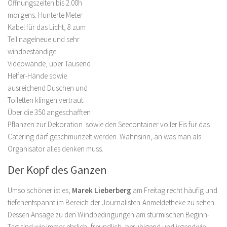
Öffnungszeiten bis 2.00h
morgens. Hunterte Meter
Kabel für das Licht, 8 zum
Teil nagelneue und sehr
windbeständige
Videowände, über Tausend
Helfer-Hände sowie
ausreichend Duschen und
Toiletten klingen vertraut.
Über die 350 angeschafften
Pflanzen zur Dekoration sowie den Seecontainer voller Eis für das
Catering darf geschmunzelt werden. Wahnsinn, an was man als
Organisator alles denken muss.
Der Kopf des Ganzen
Umso schöner ist es,
Marek Lieberberg
am Freitag recht häufig und
tiefenentspannt im Bereich der Journalisten-Anmeldetheke zu sehen.
Dessen Ansage zu den Windbedingungen am stürmischen Beginn-
Tag sind wie immer ehrlich, freundlich, beruhigend und irgendwie