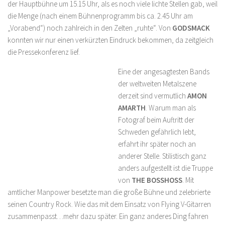
der Hauptbühne um 15.15 Uhr, als es noch viele lichte Stellen gab, weil
die Menge (nach einem Bühnenprogramm bis ca. 2.45 Uhr am
„Vorabend“) noch zahlreich in den Zelten „ruhte“. Von
GODSMACK
konnten wir nur einen verkürzten Eindruck bekommen, da zeitgleich
die Pressekonferenz lief.
Eine der angesagtesten Bands
der weltweiten Metalszene
derzeit sind vermutlich
AMON
AMARTH
. Warum man als
Fotograf beim Auftritt der
Schweden gefährlich lebt,
erfahrt ihr später noch an
anderer Stelle. Stilistisch ganz
anders aufgestellt ist die Truppe
von
THE BOSSHOSS
. Mit
amtlicher Manpower besetzte man die große Bühne und zelebrierte
seinen Country Rock. Wie das mit dem Einsatz von Flying V-Gitarren
zusammenpasst…mehr dazu später. Ein ganz anderes Ding fahren