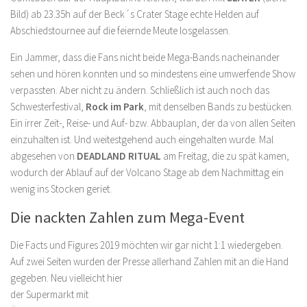
Bild) ab 23.35h auf der Beck´s Crater Stage echte Helden auf
Abschiedstournee auf die feiernde Meute losgelassen.
Ein Jammer, dass die Fans nicht beide Mega-Bands nacheinander
sehen und hören konnten und so mindestens eine umwerfende Show
verpassten. Aber nicht zu ändern. Schließlich ist auch noch das
Schwesterfestival,
Rock im Park
, mit denselben Bands zu bestücken.
Ein irrer Zeit-, Reise- und Auf- bzw. Abbauplan, der da von allen Seiten
einzuhalten ist. Und weitestgehend auch eingehalten wurde. Mal
abgesehen von
DEADLAND RITUAL
am Freitag, die zu spät kamen,
wodurch der Ablauf auf der Volcano Stage ab dem Nachmittag ein
wenig ins Stocken geriet.
Die nackten Zahlen zum Mega-Event
Die Facts und Figures 2019 möchten wir gar nicht 1:1 wiedergeben.
Auf zwei Seiten wurden der Presse allerhand Zahlen mit an die Hand
gegeben. Neu
vielleicht hier
der Supermarkt mit