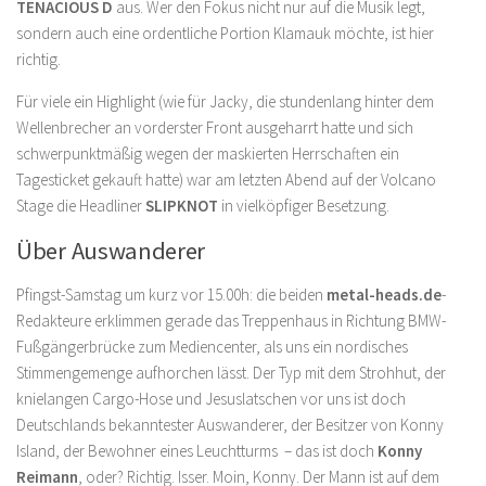
TENACIOUS D
aus. Wer den Fokus nicht nur auf die Musik legt,
sondern auch eine ordentliche Portion Klamauk möchte, ist hier
richtig.
Für viele ein Highlight (wie für Jacky, die stundenlang hinter dem
Wellenbrecher an vorderster Front ausgeharrt hatte und sich
schwerpunktmäßig wegen der maskierten Herrschaften ein
Tagesticket gekauft hatte) war am letzten Abend auf der Volcano
Stage die Headliner
SLIPKNOT
in vielköpfiger Besetzung.
Über Auswanderer
Pfingst-Samstag um kurz vor 15.00h: die beiden
metal-heads.de
-
Redakteure erklimmen gerade das Treppenhaus in Richtung BMW-
Fußgängerbrücke zum Mediencenter, als uns ein nordisches
Stimmengemenge aufhorchen lässt. Der Typ mit dem Strohhut, der
knielangen Cargo-Hose und Jesuslatschen vor uns ist doch
Deutschlands bekanntester Auswanderer, der Besitzer von Konny
Island, der Bewohner eines Leuchtturms – das ist doch
Konny
Reimann
, oder? Richtig. Isser. Moin, Konny. Der Mann ist auf dem